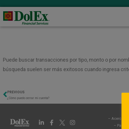
Puede buscar transacciones por tipo, monto o por nombr
búsqueda suelen ser más exitosos cuando ingresa crit
PREVIOUS
Previo
¿Cómo puedo cerrar mi cuenta?
– Acerca de
L
F
I
i
a
n
– Partic