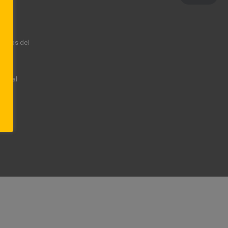
rechos del
rsonal