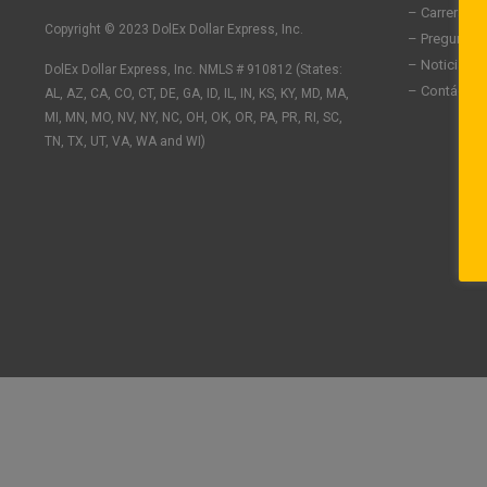
n
c
s
– Carreras
k
e
t
Copyright © 2023 DolEx Dollar Express, Inc.
– Preguntas
e
b
a
– Noticias
DolEx Dollar Express, Inc. NMLS # 910812 (States:
d
o
g
– Contáctan
AL, AZ, CA, CO, CT, DE, GA, ID, IL, IN, KS, KY, MD, MA,
i
o
r
n
k
a
MI, MN, MO, NV, NY, NC, OH, OK, OR, PA, PR, RI, SC,
-
-
m
TN, TX, UT, VA, WA and WI)
i
f
n