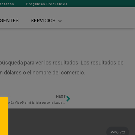
áctanos
Preguntas Frecuentes
GENTES
SERVICIOS
búsqueda para ver los resultados. Los resultados de
 dólares o el nombre del comercio.
NEXT
Next
¿El dinero se transfiere automáticamente de mi tarjeta de débito temporal DolEx Visa® a mi tarjeta personalizada con chip?
to
volver