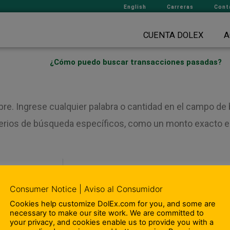
English
Carreras
Cont
CUENTA DOLEX
A
¿Cómo puedo buscar transacciones pasadas?
e. Ingrese cualquier palabra o cantidad en el campo de 
erios de búsqueda específicos, como un monto exacto en
Consumer Notice | Aviso al Consumidor
Cookies help customize DolEx.com for you, and some are
 Nosotros
– Departamento de Cumplimien
necessary to make our site work. We are committed to
your privacy, and cookies enable us to provide you with a
ipación en la comunidad
– Terminos y Condiciones