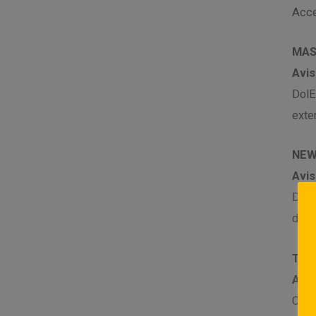
Acce
MAS
Avis
DolE
exte
NEW
Avis
DolE
de S
TEX
Avis
Cual