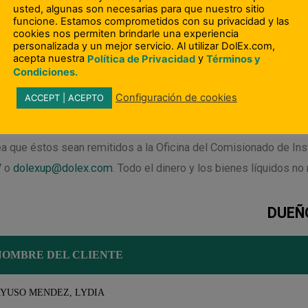
2527. Si usted todavía tiene quejas sin resolver respecto a la 
añía, por favor dirija su queja en persona o por correo de los E
evard, Austin, Texas 78705, 1-877-276-5554 (toll free),
www.dob
RTO RICO
o de Dinero y Otros Bienes Líquidos No Reclamados en Pod
cuerdo a la Ley de Dinero y Otros Bienes Líquidos Abandonado
a que éstos sean remitidos a la Oficina del Comisionado de Inst
7 o
dolexup@dolex.com
. Todo el dinero y los bienes líquidos n
DUEÑ
NOMBRE DEL CLIENTE
YUSO MENDEZ, LYDIA