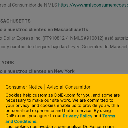
so al Consumidor de NMLS
https://www.nmlsconsumeraccess
SACHUSETTS
o a nuestros clientes en Massachusetts
x Dollar Express Inc. (FT910812 / NMLS#910812) está autorizad
rior y cambio de cheques bajo las Leyes Generales de Massachu
 YORK
o a nuestros clientes en New York
x Dollar Express, Inc.
(MT103625/ NMLS ID 910812) Tiene licen
ervicios Financieros del Estado de Nueva York.
AS
o a nuestros clientes en Texas
quier cliente que desee presentar una queja en contra de DolE