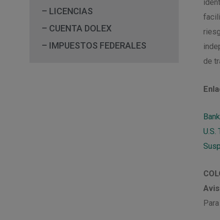
iden
– LICENCIAS
faci
– CUENTA DOLEX
ries
– IMPUESTOS FEDERALES
inde
de t
Enla
Bank
U.S.
Susp
COL
Avis
Para