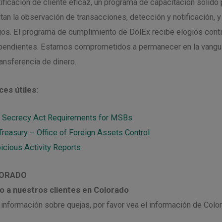
tificación de cliente eficaz, un programa de capacitación sólido
litan la observación de transacciones, detección y notificación,
gos. El programa de cumplimiento de DolEx recibe elogios cont
pendientes. Estamos comprometidos a permanecer en la vanguardi
ransferencia de dinero.
ces útiles:
 Secrecy Act Requirements for MSBs
 Treasury – Office of Foreign Assets Control
icious Activity Reports
ORADO
o a nuestros clientes en Colorado
 información sobre quejas, por favor vea el información de Colo