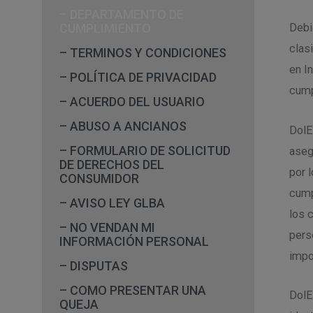
– DEPARTAMENTO DE
CUMPLIMIENTO
Debi
clas
– TERMINOS Y CONDICIONES
en I
– POLÍTICA DE PRIVACIDAD
cump
– ACUERDO DEL USUARIO
– ABUSO A ANCIANOS
DolE
– FORMULARIO DE SOLICITUD
aseg
DE DERECHOS DEL
por 
CONSUMIDOR
cump
– AVISO LEY GLBA
los 
– NO VENDAN MI
pers
INFORMACIÓN PERSONAL
impo
– DISPUTAS
– COMO PRESENTAR UNA
DolE
QUEJA