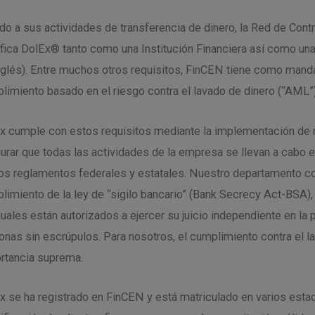
do a sus actividades de transferencia de dinero, la Red de Cont
ifica DolEx® tanto como una Institución Financiera así como u
nglés). Entre muchos otros requisitos, FinCEN tiene como mand
limiento basado en el riesgo contra el lavado de dinero (“AML”)
x cumple con estos requisitos mediante la implementación de n
urar que todas las actividades de la empresa se llevan a cabo 
los reglamentos federales y estatales. Nuestro departamento con
limiento de la ley de “sigilo bancario” (Bank Secrecy Act-BSA),
cuales están autorizados a ejercer su juicio independiente en la
onas sin escrúpulos. Para nosotros, el cumplimiento contra el lav
rtancia suprema.
x se ha registrado en FinCEN y está matriculado en varios est