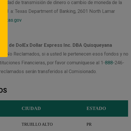
actividad de transmisión de dinero o cambio de moneda de la
.E.U.U. a: Texas Department of Banking, 2601 North Lamar
.texas.gov
er de DolEx Dollar Express Inc.
DBA Quisqueyana
s o No Reclamados, si a usted le pertenecen esos fondos y no
ituciones Financieras, por favor comuníquese al 1-
888-
246-
o reclamados serán transferidos al Comisionado.
OS
CIUDAD
ESTADO
TRUJILLO ALTO
PR