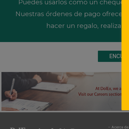
Puedes usarlos como un cheque pa
Nuestras órdenes de pago ofrecen un
hacer un regalo, realizar 
ENCUEN
– Acerca de