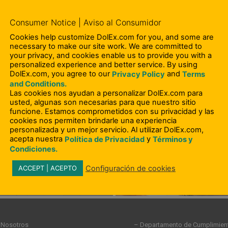
ra realizar un pago por un monto prev
Consumer Notice | Aviso al Consumidor
a alternativa confiable y conveniente a
Cookies help customize DolEx.com for you, and some are
una compra, pagar el alquiler o incluso p
necessary to make our site work. We are committed to
your privacy, and cookies enable us to provide you with a
personalized experience and better service. By using
DolEx.com, you agree to our
and
Privacy Policy
Terms
and Conditions.
Las cookies nos ayudan a personalizar DolEx.com para
TRA UNA SUCURSAL CERCA DE TI
usted, algunas son necesarias para que nuestro sitio
funcione. Estamos comprometidos con su privacidad y las
cookies nos permiten brindarle una experiencia
personalizada y un mejor servicio. Al utilizar DolEx.com,
acepta nuestra
y
Política de Privacidad
Términos y
Condiciones.
Configuración de cookies
ACCEPT | ACEPTO
 Nosotros
– Departamento de Cumplimien