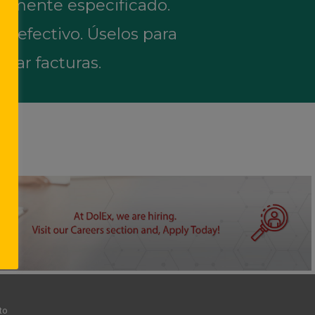
iamente especificado.
l efectivo. Úselos para
agar facturas.
to