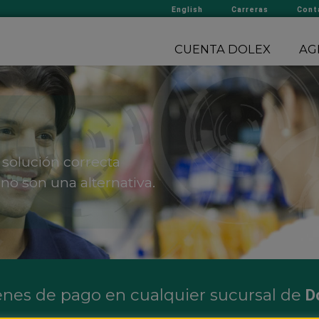
English
Carreras
Cont
CUENTA DOLEX
AG
 solución correcta
no son una alternativa.
nes de pago en cualquier sucursal de
D