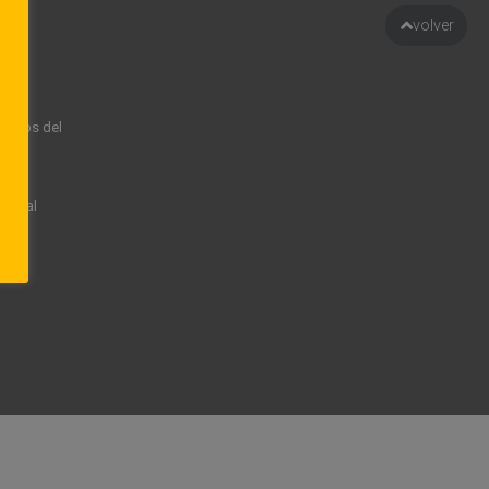
volver
rechos del
rsonal