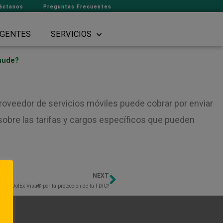
áctanos
Preguntas Frecuentes
GENTES
SERVICIOS
raude?
proveedor de servicios móviles puede cobrar por enviar
sobre las tarifas y cargos específicos que pueden
NEXT
Next
bito DolEx Visa® por la protección de la FDIC?
to