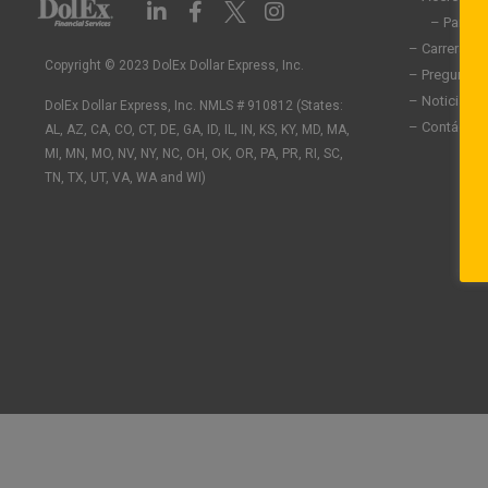
L
F
I
i
a
n
– Partic
n
c
s
– Carreras
k
e
t
Copyright © 2023 DolEx Dollar Express, Inc.
– Preguntas
e
b
a
– Noticias
DolEx Dollar Express, Inc. NMLS # 910812 (States:
d
o
g
– Contáctan
AL, AZ, CA, CO, CT, DE, GA, ID, IL, IN, KS, KY, MD, MA,
i
o
r
n
k
a
MI, MN, MO, NV, NY, NC, OH, OK, OR, PA, PR, RI, SC,
-
-
m
TN, TX, UT, VA, WA and WI)
i
f
n