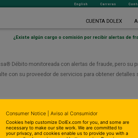
English
Carreras
Cont
CUENTA DOLEX
A
¿Existe algún cargo o comisión por recibir alertas de f
isa® Débito monitoreada con alertas de fraude, pero su 
ulte con su proveedor de servicios para obtener detalles 
Consumer Notice | Aviso al Consumidor
¿Están asegurados los fondos en mi cuenta de tarjeta de dé
Cookies help customize DolEx.com for you, and some are
necessary to make our site work. We are committed to
your privacy, and cookies enable us to provide you with a
 Nosotros
– Departamento de Cumplimien