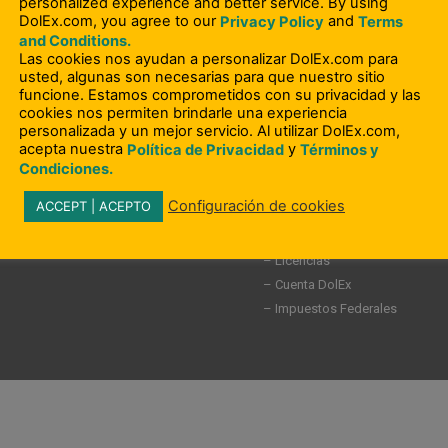
personalized experience and better service. By using
DolEx.com, you agree to our
and
Privacy Policy
Terms
ipación en la comunidad
– Terminos y Condiciones
and Conditions.
– Política de Privacidad
Las cookies nos ayudan a personalizar DolEx.com para
 Frecuentes
– Acuerdo del Usuario
usted, algunas son necesarias para que nuestro sitio
– Abuso a Ancianos
funcione. Estamos comprometidos con su privacidad y las
cookies nos permiten brindarle una experiencia
os
– Formulario de solicitud de de
personalizada y un mejor servicio. Al utilizar DolEx.com,
consumidor
acepta nuestra
y
Política de Privacidad
Términos y
– Aviso Ley GLBA
Condiciones.
– No Vendan mi Información Pe
Configuración de cookies
ACCEPT | ACEPTO
– Disputas
– Como presentar una queja
– Licencias
– Cuenta DolEx
– Impuestos Federales