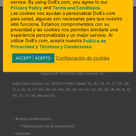
service. By using DolEx.com, you agree to our
and
Privacy Policy
Terms and Conditions.
Las cookies nos ayudan a personalizar DolEx.com
para usted, algunas son necesarias para que nuestro
sitio funcione. Estamos comprometidos con su
privacidad y las cookies nos permiten brindarle una
experiencia personalizada y un mejor servicio. Al
utilizar DolEx.com, acepta nuestra
Política de
y
Privacidad
Términos y Condiciones.
L
F
I
Configuración de cookies
ACCEPT | ACEPTO
i
a
n
n
c
s
Copyright © 2023 DolEx Dollar Express, Inc.
k
e
t
e
b
a
DolEx Dollar Express, Inc. NMLS # 910812 (States: AL, AZ, CA, CO, CT, DE, GA,
d
o
g
ID, IL, IN, KS, KY, MD, MA, MI, MN, MO, NV, NY, NC, OH, OK, OR, PA, PR, RI, SC,
i
o
r
TN, TX, UT, VA, WA and WI)
n
k
a
-
-
m
i
f
n
– Acerca de Nosotros
– Participación en la comunidad
– Carreras