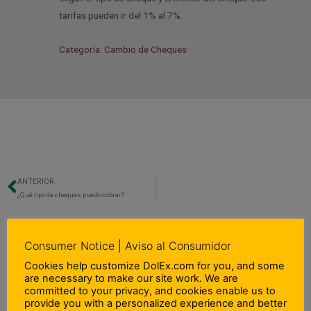
tarifas pueden ir del 1% al 7%.
Categoría: Cambio de Cheques
ANTERIOR
Previo
¿Qué tipo de cheques puedo cobrar?
Consumer Notice | Aviso al Consumidor
Cookies help customize DolEx.com for you, and some
are necessary to make our site work. We are
committed to your privacy, and cookies enable us to
provide you with a personalized experience and better