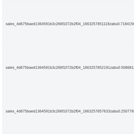
sales_4d675baed1364591b3c266f1072b2f04_1663257851118zabu0.718415
sales_4d675baed1364591b3c266f1072b2f04_1663257852191zabu0.50868
sales_4d675baed1364591b3c266f1072b2f04_1663257857633zabu0.25077