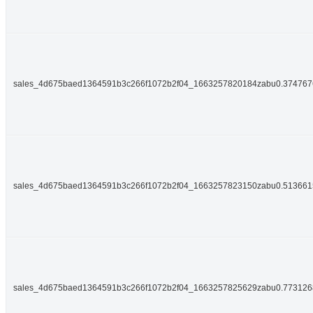
sales_4d675baed1364591b3c266f1072b2f04_1663257820184zabu0.37476
sales_4d675baed1364591b3c266f1072b2f04_1663257823150zabu0.51366
sales_4d675baed1364591b3c266f1072b2f04_1663257825629zabu0.77312