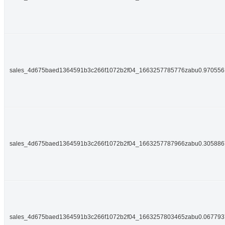
sales_4d675baed1364591b3c266f1072b2f04_1663257785776zabu0.97055
sales_4d675baed1364591b3c266f1072b2f04_1663257787966zabu0.30588
sales_4d675baed1364591b3c266f1072b2f04_1663257803465zabu0.06779