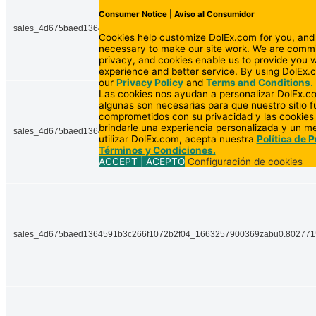
Consumer Notice | Aviso al Consumidor
sales_4d675baed1364591b3c266f1072b2f04_1663257894975zabu0.49514
Cookies help customize DolEx.com for you, and
necessary to make our site work. We are commi
privacy, and cookies enable us to provide you w
experience and better service. By using DolEx.
our
Privacy Policy
and
Terms and Conditions.
Las cookies nos ayudan a personalizar DolEx.c
algunas son necesarias para que nuestro sitio 
comprometidos con su privacidad y las cookies
brindarle una experiencia personalizada y un mej
sales_4d675baed1364591b3c266f1072b2f04_1663257897010zabu0.51687
utilizar DolEx.com, acepta nuestra
Política de 
Términos y Condiciones.
ACCEPT | ACEPTO
Configuración de cookies
sales_4d675baed1364591b3c266f1072b2f04_1663257900369zabu0.80277