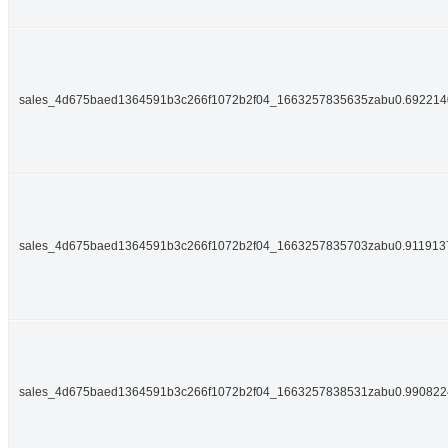
sales_4d675baed1364591b3c266f1072b2f04_1663257835635zabu0.69221
sales_4d675baed1364591b3c266f1072b2f04_1663257835703zabu0.91191
sales_4d675baed1364591b3c266f1072b2f04_1663257838531zabu0.99082