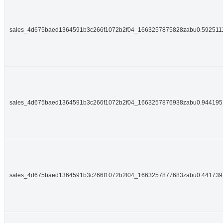
sales_4d675baed1364591b3c266f1072b2f04_1663257875828zabu0.592511
sales_4d675baed1364591b3c266f1072b2f04_1663257876938zabu0.94419
sales_4d675baed1364591b3c266f1072b2f04_1663257877683zabu0.44173