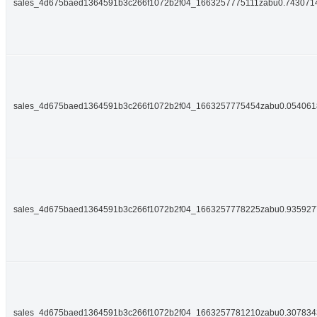
sales_4d675baed1364591b3c266f1072b2f04_1663257775111zabu0.743071
sales_4d675baed1364591b3c266f1072b2f04_1663257775454zabu0.05406
sales_4d675baed1364591b3c266f1072b2f04_1663257778225zabu0.93592
sales_4d675baed1364591b3c266f1072b2f04_1663257781210zabu0.30783