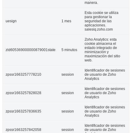
manera.
Esta cookie se utiliza
para gestionar la
uesign
1 mes
seguridad de las
aplicaciones.
salesiq.zoho.com
Zoho Analytics: esta
cookie almacena el
estado integrado de
zld605369000000879001state
5 minutos
minimización y
maximización del sitio
web.
Identificador de sesiones
zpssr1663257778210
session
de usuario de Zoho
Analytics
Identificador de sesiones
zpssr1663257828028
session
de usuario de Zoho
Analytics
Identificador de sesiones
zpssr1663257836635
session
de usuario de Zoho
Analytics
Identificador de sesiones
zpssr1663257842058
session
de usuario de Zoho