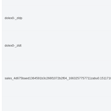
dolex0-_zldp
dolex0-_zldt
sales_4d675baed1364591b3c266f1072b2f04_1663257757711zabu0.151171