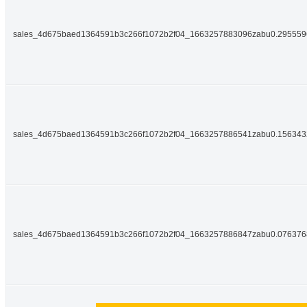
sales_4d675baed1364591b3c266f1072b2f04_1663257883096zabu0.29555
sales_4d675baed1364591b3c266f1072b2f04_1663257886541zabu0.15634
sales_4d675baed1364591b3c266f1072b2f04_1663257886847zabu0.07637