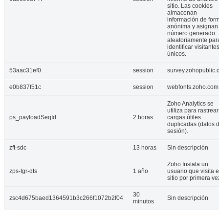
sitio. Las cookies
almacenan
información de for
anónima y asignan
número generado
aleatoriamente par
identificar visitante
únicos.
53aac31ef0
session
survey.zohopublic
e0b837f51c
session
webfonts.zoho.com
Zoho Analytics se
utiliza para rastrear
ps_payloadSeqId
2 horas
cargas útiles
duplicadas (datos 
sesión).
zft-sdc
13 horas
Sin descripción
Zoho Instala un
zps-tgr-dts
1 año
usuario que visita e
sitio por primera ve
30
zsc4d675baed1364591b3c266f1072b2f04
Sin descripción
minutos