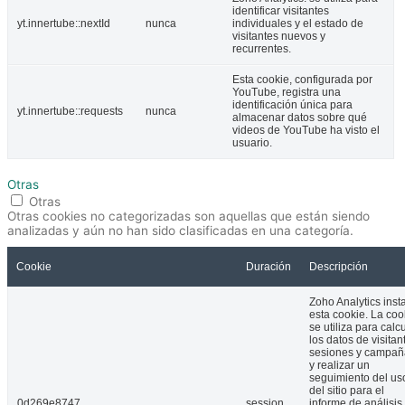
identificar visitantes
yt.innertube::nextId
nunca
individuales y el estado de
visitantes nuevos y
recurrentes.
Esta cookie, configurada por
YouTube, registra una
identificación única para
yt.innertube::requests
nunca
almacenar datos sobre qué
videos de YouTube ha visto el
usuario.
Otras
Otras
Otras cookies no categorizadas son aquellas que están siendo
analizadas y aún no han sido clasificadas en una categoría.
Cookie
Duración
Descripción
Zoho Analytics inst
esta cookie. La coo
se utiliza para calc
los datos de visitan
sesiones y campañ
y realizar un
seguimiento del us
del sitio para el
0d269e8747
session
informe de análisis