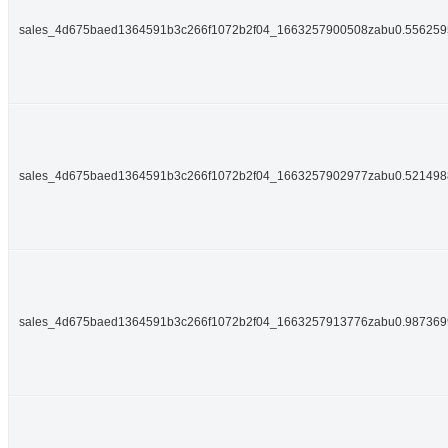
sales_4d675baed1364591b3c266f1072b2f04_1663257900508zabu0.55625
sales_4d675baed1364591b3c266f1072b2f04_1663257902977zabu0.52149
sales_4d675baed1364591b3c266f1072b2f04_1663257913776zabu0.98736