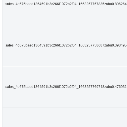
sales_4d675baed1364591b3c266f1072b2f04_1663257757835zabu0.89626
sales_4d675baed1364591b3c266f1072b2f04_1663257758687zabu0.39849
sales_4d675baed1364591b3c266f1072b2f04_1663257769748zabu0.47693