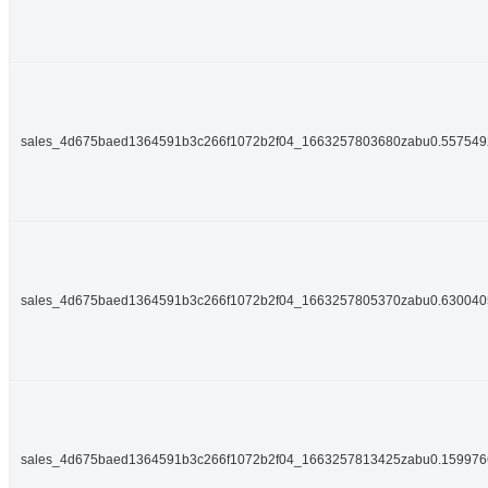
sales_4d675baed1364591b3c266f1072b2f04_1663257803680zabu0.55754
sales_4d675baed1364591b3c266f1072b2f04_1663257805370zabu0.63004
sales_4d675baed1364591b3c266f1072b2f04_1663257813425zabu0.15997