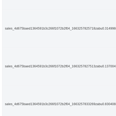
sales_4d675baed1364591b3c266f1072b2f04_1663257825718zabu0.31499
sales_4d675baed1364591b3c266f1072b2f04_1663257827513zabu0.13700
sales_4d675baed1364591b3c266f1072b2f04_1663257833269zabu0.83040