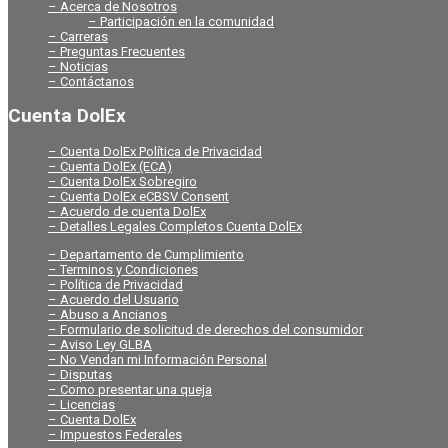
– Acerca de Nosotros
– Participación en la comunidad
– Carreras
– Preguntas Frecuentes
– Noticias
– Contáctanos
Cuenta DolEx
– Cuenta DolEx Política de Privacidad
– Cuenta DolEx (ECA)
– Cuenta DolEx Sobregiro
– Cuenta DolEx eCBSV Consent
– Acuerdo de cuenta DolEx
– Detalles Legales Completos Cuenta DolEx
– Departamento de Cumplimiento
– Terminos y Condiciones
– Política de Privacidad
– Acuerdo del Usuario
– Abuso a Ancianos
– Formulario de solicitud de derechos del consumidor
– Aviso Ley GLBA
– No Vendan mi Información Personal
– Disputas
– Como presentar una queja
– Licencias
– Cuenta DolEx
– Impuestos Federales