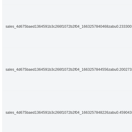
sales_4d675baed1364591b3c266f1072b2f04_1663257840468zabu0.23330
sales_4d675baed1364591b3c266f1072b2f04_1663257844556zabu0.20027
sales_4d675baed1364591b3c266f1072b2f04_1663257848226zabu0.45904