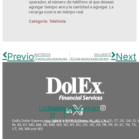
operador, el número de teléfono al que desean
agregar tiempo aire y la cantidad a agregar. La
recarga ocurre en tiempo real.
Categoría: Telefonía
Previo
Next
ANTERIOR
SIGUIENTE
¿Qué es una recarga nacional?
¿En qué países están disponibles para enviar una recarga telefónica?
Linkedin-
Facebook-
Instagram
in
f
DolEx Dollar Express, Inc. NMLS # 910812 (States: AL, AZ, CA, CO, CT, DE, GA, ID, I
Copyright © 2023 DolEx Dollar Express, Inc.
IN, KS, KY, MD, MA, MI, MN, MO, NV, NY, NC, OH, OK, OR, PA, PR, RI, SC, TN, TX,
UT, VA, WA and WI)