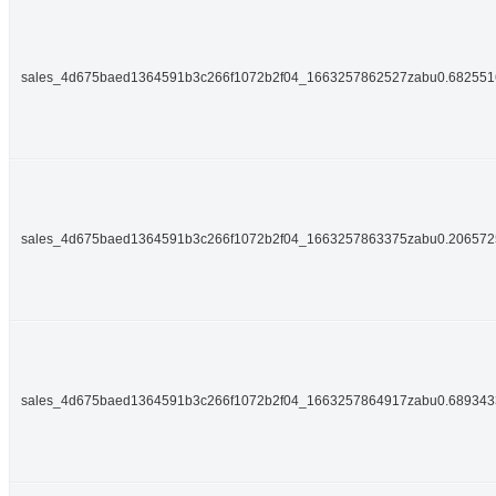
sales_4d675baed1364591b3c266f1072b2f04_1663257862527zabu0.68255
sales_4d675baed1364591b3c266f1072b2f04_1663257863375zabu0.20657
sales_4d675baed1364591b3c266f1072b2f04_1663257864917zabu0.68934