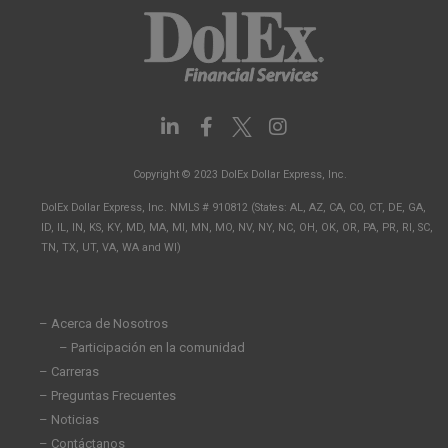
L
F
I
i
a
n
n
c
s
Copyright © 2023 DolEx Dollar Express, Inc.
k
e
t
e
b
a
DolEx Dollar Express, Inc. NMLS # 910812 (States: AL, AZ, CA, CO, CT, DE, GA,
d
o
g
ID, IL, IN, KS, KY, MD, MA, MI, MN, MO, NV, NY, NC, OH, OK, OR, PA, PR, RI, SC,
i
o
r
TN, TX, UT, VA, WA and WI)
n
k
a
-
-
m
i
f
n
– Acerca de Nosotros
– Participación en la comunidad
– Carreras
– Preguntas Frecuentes
– Noticias
– Contáctanos