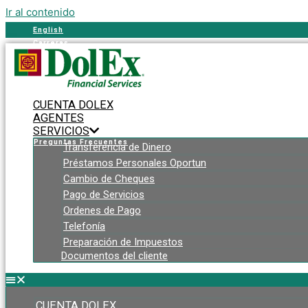
Ir al contenido
English
Carreras
Contáctanos
Preguntas Frecuentes
English
CUENTA DOLEX
Carreras
AGENTES
Contáctanos
SERVICIOS
Preguntas Frecuentes
Transferencia de Dinero
Préstamos Personales Oportun
Cambio de Cheques
Pago de Servicios
Ordenes de Pago
Telefonía
Preparación de Impuestos
Documentos del cliente
CUENTA DOLEX