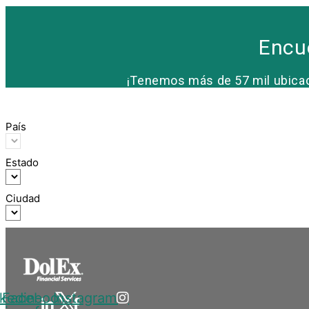
Encue
¡Tenemos más de 57 mil ubicaci
País
Estado
Ciudad
nkedin-
Facebook-
Instagram