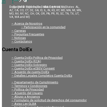
in
f
Copyright © 2023 DolEx Dollar Express, Inc.
DolEx Dollar Express, Inc. NMLS # 910812 (States: AL,
AZ, CA, CO, CT, DE, GA, ID, IL, IN, KS, KY, MD, MA, MI, MN,
MO, NV, NY, NC, OH, OK, OR, PA, PR, RI, SC, TN, TX, UT,
VA, WA and WI)
– Acerca de Nosotros
– Participación en la comunidad
– Carreras
– Preguntas Frecuentes
– Noticias
– Contáctanos
Cuenta DolEx
– Cuenta DolEx Política de Privacidad
– Cuenta DolEx (ECA)
– Cuenta DolEx Sobregiro
– Cuenta DolEx eCBSV Consent
– Acuerdo de cuenta DolEx
– Detalles Legales Completos Cuenta DolEx
– Departamento de Cumplimiento
– Terminos y Condiciones
– Política de Privacidad
– Acuerdo del Usuario
– Abuso a Ancianos
– Formulario de solicitud de derechos del consumidor
– Aviso Ley GLBA