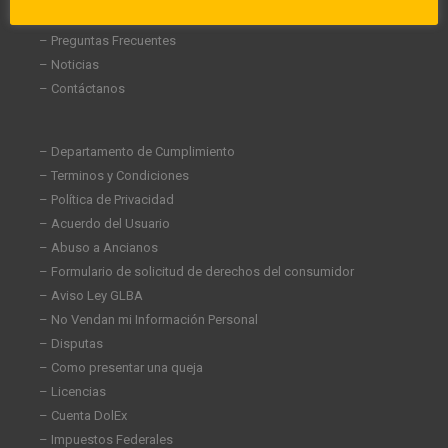
– Carreras
– Preguntas Frecuentes
– Noticias
– Contáctanos
– Departamento de Cumplimiento
– Terminos y Condiciones
– Política de Privacidad
– Acuerdo del Usuario
– Abuso a Ancianos
– Formulario de solicitud de derechos del consumidor
– Aviso Ley GLBA
– No Vendan mi Información Personal
– Disputas
– Como presentar una queja
– Licencias
– Cuenta DolEx
– Impuestos Federales