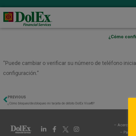
¿Cómo confi
“Puede cambiar o verificar su número de teléfono inici
configuración.”
PREVIOUS
Previo
¿Cómo bloqueo/desbloqueo mi tarjeta de débito DolEx Visa®?
– Acerca de
L
F
I
i
a
n
– Partic