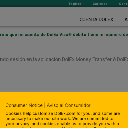
English
Carreras
Cont
CUENTA DOLEX
A
rmo que mi cuenta de DolEx Visa® débito tiene mi número de
ando sesión en la aplicación DolEx Money Transfer ó DolE
¿Có
Consumer Notice | Aviso al Consumidor
Cookies help customize DolEx.com for you, and some are
 Nosotros
– Departamento de Cumplimien
necessary to make our site work. We are committed to
your privacy, and cookies enable us to provide you with a
ipación en la comunidad
– Terminos y Condiciones