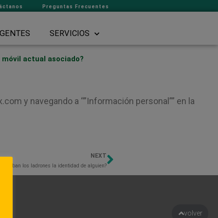
áctanos
Preguntas Frecuentes
GENTES
SERVICIOS
 móvil actual asociado?
x.com y navegando a “”Información personal”” en la
NEXT
Next
mo roban los ladrones la identidad de alguien?
to
volver