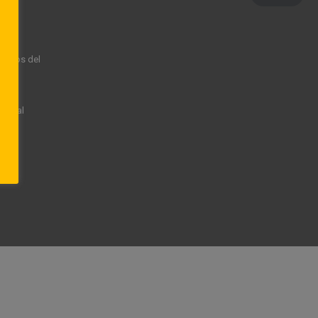
rechos del
rsonal