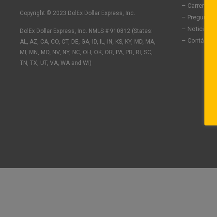
n
c
s
– Carreras
k
e
t
Copyright © 2023 DolEx Dollar Express, Inc.
– Preguntas
e
b
a
– Noticias
DolEx Dollar Express, Inc. NMLS # 910812 (States:
d
o
g
– Contáctan
AL, AZ, CA, CO, CT, DE, GA, ID, IL, IN, KS, KY, MD, MA,
i
o
r
n
k
a
MI, MN, MO, NV, NY, NC, OH, OK, OR, PA, PR, RI, SC,
-
-
m
TN, TX, UT, VA, WA and WI)
i
f
n