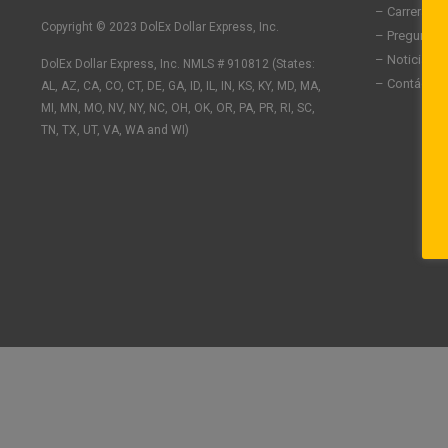
n
c
s
– Carreras
k
e
t
Copyright © 2023 DolEx Dollar Express, Inc.
– Preguntas
e
b
a
– Noticias
DolEx Dollar Express, Inc. NMLS # 910812 (States:
d
o
g
– Contáctan
AL, AZ, CA, CO, CT, DE, GA, ID, IL, IN, KS, KY, MD, MA,
i
o
r
n
k
a
MI, MN, MO, NV, NY, NC, OH, OK, OR, PA, PR, RI, SC,
-
-
m
TN, TX, UT, VA, WA and WI)
i
f
n