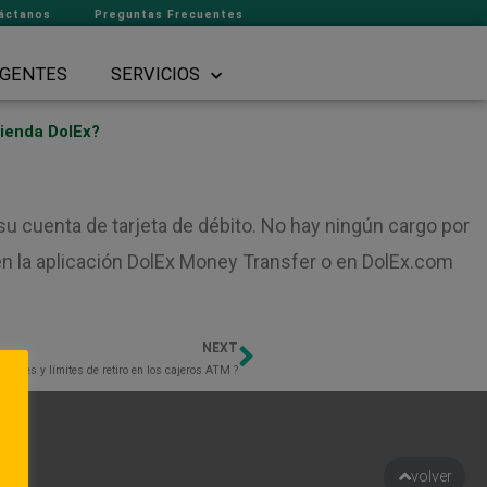
áctanos
Preguntas Frecuentes
GENTES
SERVICIOS
tienda DolEx?
su cuenta de tarjeta de débito. No hay ningún cargo por
en la aplicación DolEx Money Transfer o en DolEx.com
NEXT
Next
siones y límites de retiro en los cajeros ATM ?
to
volver