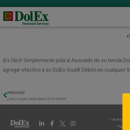
¿
¡Es fácil! Simplemente pída al Asociado de su tienda Do
agregar efectivo a su DolEx Visa® Débito en cualquier 
PREVIOUS
Previo
¿Qué y a quién puedo pagar con mi tarjeta?
– Acerca de
L
F
I
i
a
n
– Partic