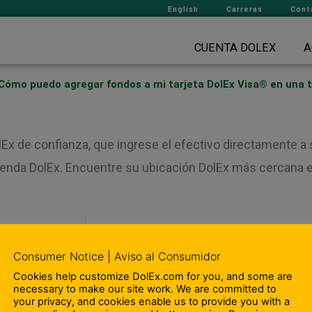
English
Carreras
Cont
CUENTA DOLEX
A
Cómo puedo agregar fondos a mi tarjeta DolEx Visa® en una 
lEx de confianza, que ingrese el efectivo directamente a 
tienda DolEx. Encuentre su ubicación DolEx más cercana 
¿Cuáles son las comi
Consumer Notice | Aviso al Consumidor
Cookies help customize DolEx.com for you, and some are
 Nosotros
– Departamento de Cumplimien
necessary to make our site work. We are committed to
your privacy, and cookies enable us to provide you with a
ipación en la comunidad
– Terminos y Condiciones