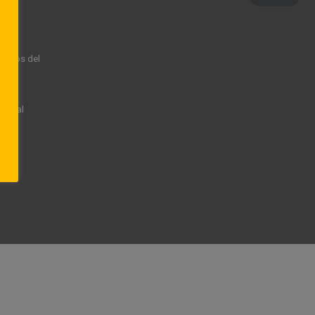
rechos del
rsonal