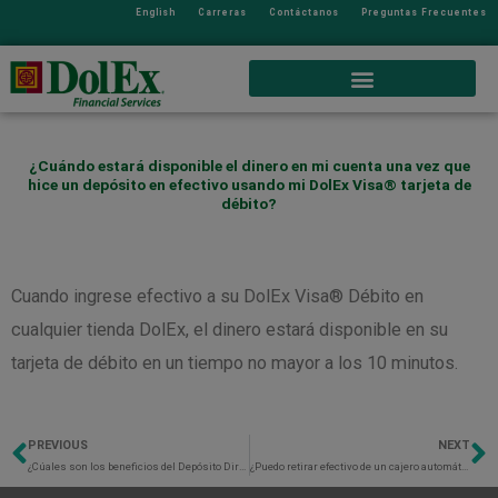
English
Carreras
Contáctanos
Preguntas Frecuentes
¿Cuándo estará disponible el dinero en mi cuenta una vez que
hice un depósito en efectivo usando mi DolEx Visa® tarjeta de
débito?
Cuando ingrese efectivo a su DolEx Visa® Débito en
cualquier tienda DolEx, el dinero estará disponible en su
tarjeta de débito en un tiempo no mayor a los 10 minutos.
PREVIOUS
NEXT
Previo
N
¿Cúales son los beneficios del Depósito Directo?
¿Puedo retirar efectivo de un cajero automático (ATM)?