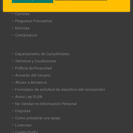
– Participación en la comunidad
– Carreras
– Preguntas Frecuentes
– Noticias
– Contáctanos
– Departamento de Cumplimiento
– Terminos y Condiciones
– Política de Privacidad
– Acuerdo del Usuario
– Abuso a Ancianos
– Formulario de solicitud de derechos del consumidor
– Aviso Ley GLBA
– No Vendan mi Información Personal
– Disputas
– Como presentar una queja
– Licencias
– Cuenta DolEx