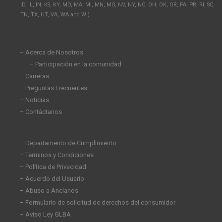
d
o
g
ID, IL, IN, KS, KY, MD, MA, MI, MN, MO, NV, NY, NC, OH, OK, OR, PA, PR, RI, SC,
i
o
r
TN, TX, UT, VA, WA and WI)
n
k
a
-
-
m
i
f
n
– Acerca de Nosotros
– Participación en la comunidad
– Carreras
– Preguntas Frecuentes
– Noticias
– Contáctanos
– Departamento de Cumplimiento
– Terminos y Condiciones
– Política de Privacidad
– Acuerdo del Usuario
– Abuso a Ancianos
– Formulario de solicitud de derechos del consumidor
– Aviso Ley GLBA