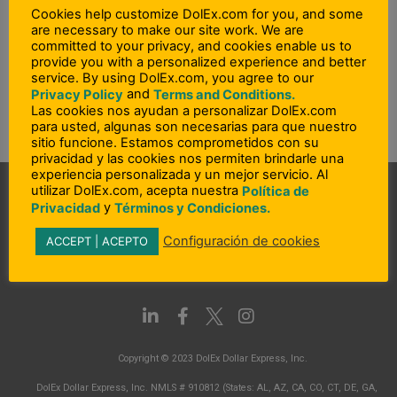
Cookies help customize DolEx.com for you, and some
are necessary to make our site work. We are
committed to your privacy, and cookies enable us to
provide you with a personalized experience and better
service. By using DolEx.com, you agree to our
and
Privacy Policy
Terms and Conditions.
Las cookies nos ayudan a personalizar DolEx.com
para usted, algunas son necesarias para que nuestro
sitio funcione. Estamos comprometidos con su
privacidad y las cookies nos permiten brindarle una
experiencia personalizada y un mejor servicio. Al
utilizar DolEx.com, acepta nuestra
Política de
y
Privacidad
Términos y Condiciones.
Configuración de cookies
ACCEPT | ACEPTO
L
F
I
i
a
n
n
c
s
Copyright © 2023 DolEx Dollar Express, Inc.
k
e
t
e
b
a
DolEx Dollar Express, Inc. NMLS # 910812 (States: AL, AZ, CA, CO, CT, DE, GA,