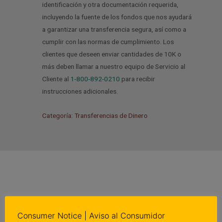
identificación y otra documentación requerida,
incluyendo la fuente de los fondos que nos ayudará
a garantizar una transferencia segura, así como a
cumplir con las normas de cumplimiento. Los
clientes que deseen enviar cantidades de 10K o
más deben llamar a nuestro equipo de Servicio al
Cliente al
1-800-892-
0210
para recibir
instrucciones adicionales.
Categoría: Transferencias de Dinero
ANTERIOR
SIGUIENTE
Previo
N
Consumer Notice | Aviso al Consumidor
¿Qué información necesito para enviar dinero?
¿Cómo puedo obtener el mejor tipo de cambio?