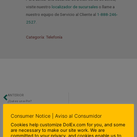
visite nuestro
localizador de sucursales
o llame a
nuestro equipo de Servicio al Cliente al
1-888-246-
2527.
Categoría: Telefonía
ANTERIOR
Previo
¿Qué es un e-Pin?
Consumer Notice | Aviso al Consumidor
Cookies help customize DolEx.com for you, and some
are necessary to make our site work. We are
committed to your privacy, and cookies enable us to