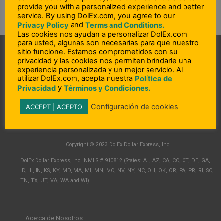
provide you with a personalized experience and better
service. By using DolEx.com, you agree to our
and
Privacy Policy
Terms and Conditions.
Las cookies nos ayudan a personalizar DolEx.com
para usted, algunas son necesarias para que nuestro
sitio funcione. Estamos comprometidos con su
privacidad y las cookies nos permiten brindarle una
experiencia personalizada y un mejor servicio. Al
utilizar DolEx.com, acepta nuestra
Política de
y
Privacidad
Términos y Condiciones.
Configuración de cookies
ACCEPT | ACEPTO
L
F
I
i
a
n
n
c
s
Copyright © 2023 DolEx Dollar Express, Inc.
k
e
t
e
b
a
DolEx Dollar Express, Inc. NMLS # 910812 (States: AL, AZ, CA, CO, CT, DE, GA,
d
o
g
ID, IL, IN, KS, KY, MD, MA, MI, MN, MO, NV, NY, NC, OH, OK, OR, PA, PR, RI, SC,
i
o
r
TN, TX, UT, VA, WA and WI)
n
k
a
-
-
m
i
f
n
– Acerca de Nosotros