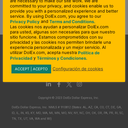
are necessary to make our site work. We are
committed to your privacy, and cookies enable us to
provide you with a personalized experience and better
service. By using DolEx.com, you agree to our
and
Privacy Policy
Terms and Conditions.
Las cookies nos ayudan a personalizar DolEx.com
para usted, algunas son necesarias para que nuestro
sitio funcione. Estamos comprometidos con su
privacidad y las cookies nos permiten brindarle una
experiencia personalizada y un mejor servicio. Al
utilizar DolEx.com, acepta nuestra
Política de
y
Privacidad
Términos y Condiciones.
Configuración de cookies
ACCEPT | ACEPTO
L
F
I
i
a
n
n
c
s
Copyright © 2023 DolEx Dollar Express, Inc.
k
e
t
e
b
a
DolEx Dollar Express, Inc. NMLS # 910812 (States: AL, AZ, CA, CO, CT, DE, GA,
d
o
g
ID, IL, IN, KS, KY, MD, MA, MI, MN, MO, NV, NY, NC, OH, OK, OR, PA, PR, RI, SC,
i
o
r
TN, TX, UT, VA, WA and WI)
n
k
a
-
-
m