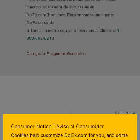
nuestro localizador de sucursales en
DolEx.com/branches. Para encontrar un agente
DolEx cerca de
ti, llama a nuestro equipo de Servicio al Cliente al
1-
800-892-0210
Categoría: Preguntas Generales
SIGUIENTE
N
¿Cuáles son las formas de identificación aceptadas?
Consumer Notice | Aviso al Consumidor
Cookies help customize DolEx.com for you, and some