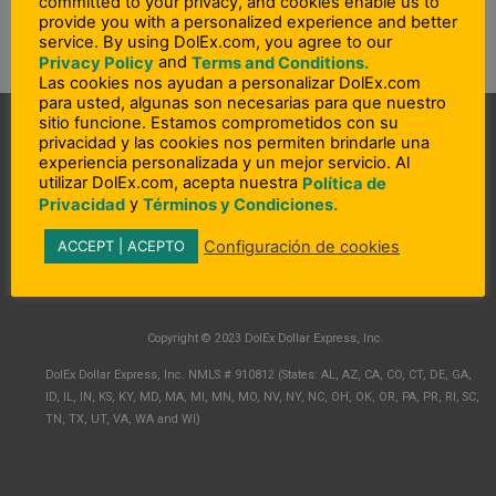
committed to your privacy, and cookies enable us to
provide you with a personalized experience and better
service. By using DolEx.com, you agree to our
and
Privacy Policy
Terms and Conditions.
Las cookies nos ayudan a personalizar DolEx.com
para usted, algunas son necesarias para que nuestro
sitio funcione. Estamos comprometidos con su
privacidad y las cookies nos permiten brindarle una
experiencia personalizada y un mejor servicio. Al
utilizar DolEx.com, acepta nuestra
Política de
y
Privacidad
Términos y Condiciones.
Configuración de cookies
ACCEPT | ACEPTO
L
F
I
i
a
n
n
c
s
Copyright © 2023 DolEx Dollar Express, Inc.
k
e
t
e
b
a
DolEx Dollar Express, Inc. NMLS # 910812 (States: AL, AZ, CA, CO, CT, DE, GA,
d
o
g
ID, IL, IN, KS, KY, MD, MA, MI, MN, MO, NV, NY, NC, OH, OK, OR, PA, PR, RI, SC,
i
o
r
TN, TX, UT, VA, WA and WI)
n
k
a
-
-
m
i
f