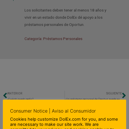
Los solicitantes deben tener al menos 18 años y
vivir en un estado donde DolEx dé apoyo a los
préstamos personales de Oportun.
Categoría: Préstamos Personales
ANTERIOR
SIGUIENTE
Previo
N
¿Cuánto puedo pedir?
¿Un préstamo personal de Oportun puede ayudarme a establecer crédito?
Consumer Notice | Aviso al Consumidor
Cookies help customize DolEx.com for you, and some
are necessary to make our site work. We are