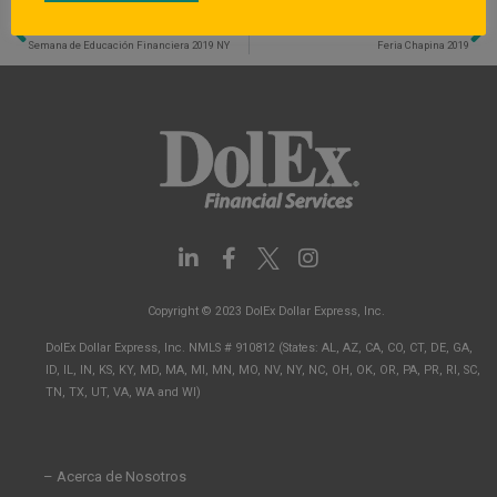
PREVIOUS
NEXT
Previo
N
Semana de Educación Financiera 2019 NY
Feria Chapina 2019
L
F
I
i
a
n
n
c
s
Copyright © 2023 DolEx Dollar Express, Inc.
k
e
t
e
b
a
DolEx Dollar Express, Inc. NMLS # 910812 (States: AL, AZ, CA, CO, CT, DE, GA,
d
o
g
ID, IL, IN, KS, KY, MD, MA, MI, MN, MO, NV, NY, NC, OH, OK, OR, PA, PR, RI, SC,
i
o
r
TN, TX, UT, VA, WA and WI)
n
k
a
-
-
m
i
f
n
– Acerca de Nosotros