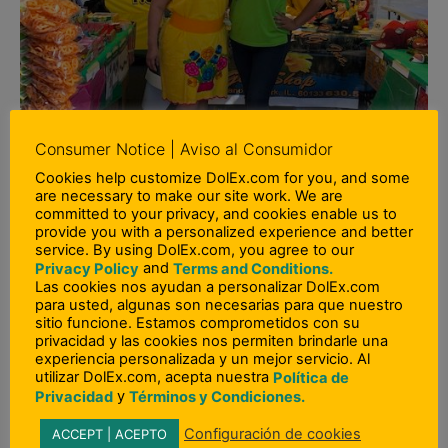
Consumer Notice | Aviso al Consumidor
Cookies help customize DolEx.com for you, and some
are necessary to make our site work. We are
committed to your privacy, and cookies enable us to
provide you with a personalized experience and better
service. By using DolEx.com, you agree to our
and
Privacy Policy
Terms and Conditions.
Las cookies nos ayudan a personalizar DolEx.com
para usted, algunas son necesarias para que nuestro
sitio funcione. Estamos comprometidos con su
privacidad y las cookies nos permiten brindarle una
experiencia personalizada y un mejor servicio. Al
utilizar DolEx.com, acepta nuestra
Política de
y
Privacidad
Términos y Condiciones.
Configuración de cookies
ACCEPT | ACEPTO