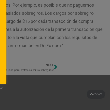
egiros. Por ejemplo, es posible que no paguemos
e demasiados sobregiros. Los cargos por sobregiro
un cargo de $15 por cada transacción de compra
iores a la autorización de la primera transacción que
pósito a la vista que cumplan con los requisitos de
ga más información en DolEx.com.”
NEXT
Next
eligibilidad para protección contra sobregiros?
to
volver