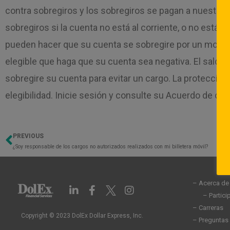
contra sobregiros y los sobregiros se pagan a nuestra
sobregiros si la cuenta no está al corriente, o no está
pueden hacer que su cuenta se sobregire por un monto
elegible que haga que su cuenta sea negativa. El saldo 
sobregire su cuenta para evitar un cargo. La protección
elegibilidad. Inicie sesión y consulte su Acuerdo de cu
PREVIOUS
Previo
¿Soy responsable de los cargos no autorizados realizados con mi billetera móvil?
– Acerca de
L
F
I
i
a
n
– Partic
n
c
s
– Carreras
k
e
t
Copyright © 2023 DolEx Dollar Express, Inc.
– Preguntas
e
b
a