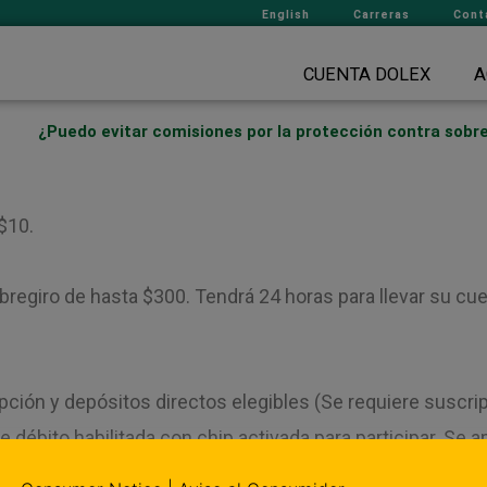
English
Carreras
Cont
CUENTA DOLEX
A
¿Puedo evitar comisiones por la protección contra sobr
$10.
bregiro de hasta $300. Tendrá 24 horas para llevar su cu
ción y depósitos directos elegibles (Se requiere suscri
 de débito habilitada con chip activada para participar. Se
ón contra sobregiros. Solo las transacciones de compra co