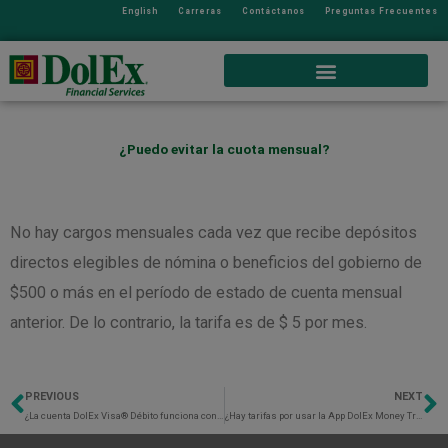
English
Carreras
Contáctanos
Preguntas Frecuentes
¿Puedo evitar la cuota mensual?
No hay cargos mensuales cada vez que recibe depósitos
directos elegibles de nómina o beneficios del gobierno de
$500 o más en el período de estado de cuenta mensual
anterior. De lo contrario, la tarifa es de $ 5 por mes.
PREVIOUS
NEXT
Previo
N
¿La cuenta DolEx Visa® Débito funciona con aplicaciones como: Zelle, CashApp, Venmo o PayPal?
¿Hay tarifas por usar la App DolEx Money Transfer?