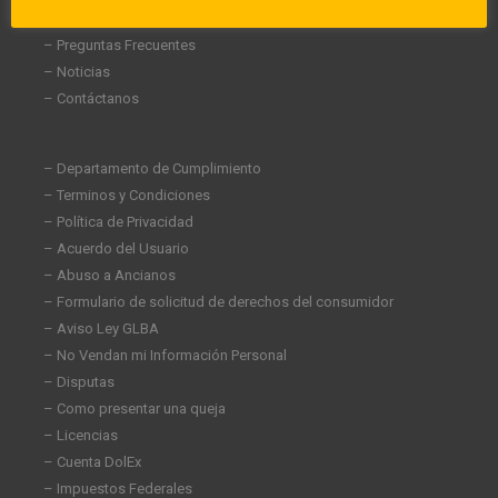
– Carreras
– Preguntas Frecuentes
– Noticias
– Contáctanos
– Departamento de Cumplimiento
– Terminos y Condiciones
– Política de Privacidad
– Acuerdo del Usuario
– Abuso a Ancianos
– Formulario de solicitud de derechos del consumidor
– Aviso Ley GLBA
– No Vendan mi Información Personal
– Disputas
– Como presentar una queja
– Licencias
– Cuenta DolEx
– Impuestos Federales