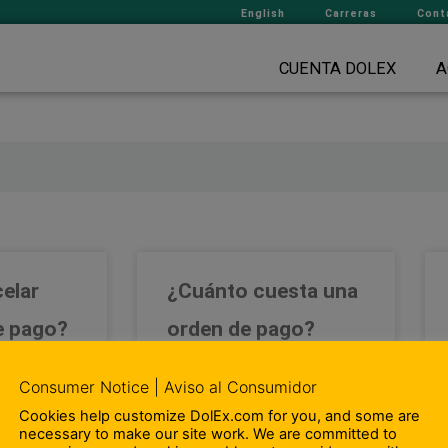
English
Carreras
Cont
CUENTA DOLEX
A
elar
¿Cuánto cuesta una
e pago?
orden de pago?
mpró la
Las órdenes de pago cuestan $
Consumer Notice | Aviso al Consumidor
a única que
1 dólar
Cookies help customize DolEx.com for you, and some are
necessary to make our site work. We are committed to
ente debe