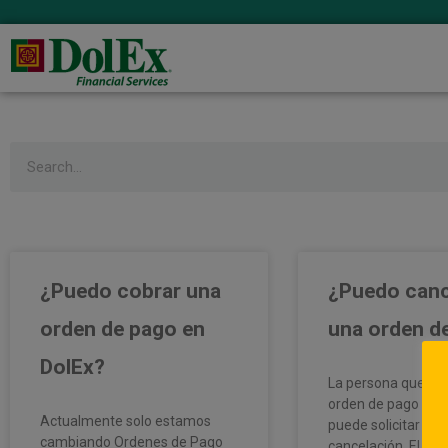
Search
¿Puedo cobrar una
¿Puedo canc
orden de pago en
una orden d
DolEx?
La persona que co
orden de pago es l
Actualmente solo estamos
puede solicitar una
cambiando Ordenes de Pago
cancelación. El cli