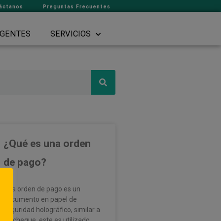
áctanos
Preguntas Frecuentes
GENTES
SERVICIOS
¿Qué es una orden
de pago?
Una orden de pago es un
documento en papel de
seguridad holográfico, similar a
un cheque, este es utilizado