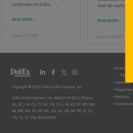
comprados en DolEx
traer de vuelta la 
READ MORE »
READ MORE »
marzo 19, 2020
marzo 19, 2020
– Acerca de
L
F
I
i
a
n
– Partic
n
c
s
– Carreras
k
e
t
Copyright © 2023 DolEx Dollar Express, Inc.
– Preguntas
e
b
a
– Noticias
DolEx Dollar Express, Inc. NMLS # 910812 (States:
d
o
g
– Contáctan
AL, AZ, CA, CO, CT, DE, GA, ID, IL, IN, KS, KY, MD, MA,
i
o
r
n
k
a
MI, MN, MO, NV, NY, NC, OH, OK, OR, PA, PR, RI, SC,
-
-
m
TN, TX, UT, VA, WA and WI)
i
f
n