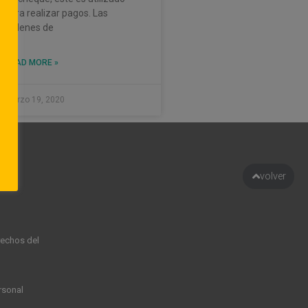
para realizar pagos. Las
órdenes de
READ MORE »
marzo 19, 2020
to
volver
rechos del
rsonal