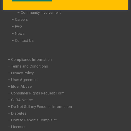
n
– About Us
– Community Involvement
– Careers
– FAQ
– News
– Contact Us
– Compliance Information
– Terms and Conditions
– Privacy Policy
– User Agreement
– Elder Abuse
– Consumer Rights Request Form
– GLBA Notice
– Do Not Sell my Personal Information
– Disputes
– How to Report a Complaint
– Licenses