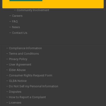
n
– About Us
– Community Involvement
– Careers
– FAQ
– News
– Contact Us
– Compliance Information
– Terms and Conditions
– Privacy Policy
– User Agreement
– Elder Abuse
– Consumer Rights Request Form
– GLBA Notice
– Do Not Sell my Personal Information
– Disputes
– How to Report a Complaint
– Licenses