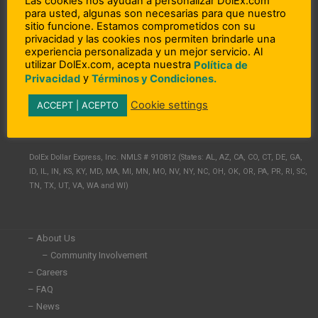
Las cookies nos ayudan a personalizar DolEx.com
para usted, algunas son necesarias para que nuestro
sitio funcione. Estamos comprometidos con su
privacidad y las cookies nos permiten brindarle una
experiencia personalizada y un mejor servicio. Al
utilizar DolEx.com, acepta nuestra
Política de
y
Privacidad
Términos y Condiciones.
L
F
I
Cookie settings
ACCEPT | ACEPTO
i
a
n
n
c
s
Copyright © 2023 DolEx Dollar Express, Inc.
k
e
t
e
b
a
DolEx Dollar Express, Inc. NMLS # 910812 (States: AL, AZ, CA, CO, CT, DE, GA,
d
o
g
ID, IL, IN, KS, KY, MD, MA, MI, MN, MO, NV, NY, NC, OH, OK, OR, PA, PR, RI, SC,
i
o
r
TN, TX, UT, VA, WA and WI)
n
k
a
-
-
m
i
f
n
– About Us
– Community Involvement
– Careers
– FAQ
– News