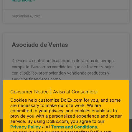
READ MORE »
September 6, 2021
Asociado de Ventas
DolEx está contratando asociados de ventas de tiempo
completo. Buscamos candidatos que disfruten trabajar
con el público, promoviendo y vendiendo productos y
servicios financieros como
Consumer Notice | Aviso al Consumidor
READ MORE »
Cookies help customize DolEx.com for you, and some
are necessary to make our site work. We are
September 6, 2021
committed to your privacy, and cookies enable us to
provide you with a personalized experience and better
service. By using DolEx.com, you agree to our
and
Privacy Policy
Terms and Conditions.