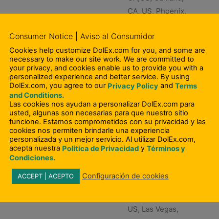
CA, US, Phoenix,
AZ, US,
Consumer Notice | Aviso al Consumidor
Sacramento, CA,
Cookies help customize DolEx.com for you, and some are
US, San Antonio,
necessary to make our site work. We are committed to
TX, US
your privacy, and cookies enable us to provide you with a
personalized experience and better service. By using
 completo. Buscamos candidatos que disfruten trabajar con el 
DolEx.com, you agree to our
and
Privacy Policy
Terms
os de di...
and Conditions.
Las cookies nos ayudan a personalizar DolEx.com para
usted, algunas son necesarias para que nuestro sitio
funcione. Estamos comprometidos con su privacidad y las
cookies nos permiten brindarle una experiencia
personalizada y un mejor servicio. Al utilizar DolEx.com,
acepta nuestra
y
Política de Privacidad
Términos y
Condiciones.
Full Time
Arlington, TX,
Configuración de cookies
ACCEPT | ACEPTO
US, Dallas, TX,
US, Houston, TX,
US, Las Vegas,