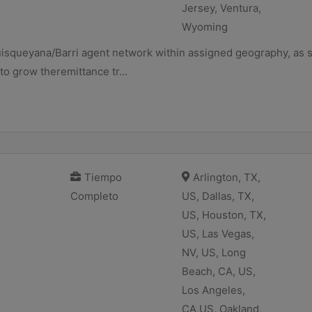
Jersey, Ventura,
Wyoming
squeyana/Barri agent network within assigned geography, as s
o grow theremittance tr...
Tiempo
Arlington, TX,
Completo
US, Dallas, TX,
US, Houston, TX,
US, Las Vegas,
NV, US, Long
Beach, CA, US,
Los Angeles,
CA,US, Oakland,