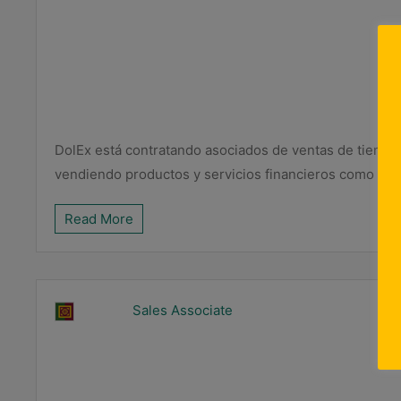
DolEx está contratando asociados de ventas de tiempo
vendiendo productos y servicios financieros como enví
Read More
Sales Associate