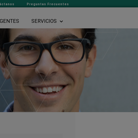
áctanos
Preguntas Frecuentes
GENTES
SERVICIOS
¡ÚNETE A NUESTRO EQUIPO!
Nos esforzamos continuamente por crear un entorno en el
tengan la oportunidad de alcanzar sus objetivos de crecimi
financiero.
CONOCE NUESTRAS VACANTES DISPONIBLES