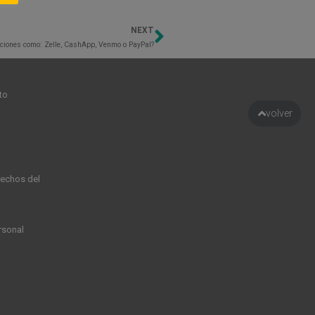
NEXT
Next
aciones como: Zelle, CashApp, Venmo o PayPal?
to
volver
rechos del
rsonal