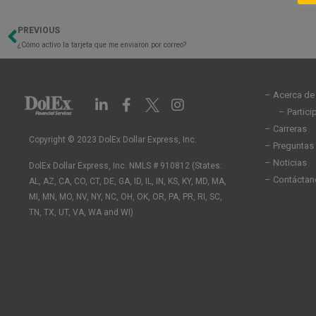
PREVIOUS
Previo
¿Cómo activo la tarjeta que me enviaron por correo?
– Acerca de
L
F
I
i
a
n
– Partic
n
c
s
– Carreras
k
e
t
Copyright © 2023 DolEx Dollar Express, Inc.
– Preguntas
e
b
a
– Noticias
DolEx Dollar Express, Inc. NMLS # 910812 (States:
d
o
g
– Contáctan
AL, AZ, CA, CO, CT, DE, GA, ID, IL, IN, KS, KY, MD, MA,
i
o
r
n
k
a
MI, MN, MO, NV, NY, NC, OH, OK, OR, PA, PR, RI, SC,
-
-
m
TN, TX, UT, VA, WA and WI)
i
f
n