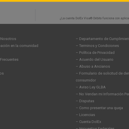
¿La cuenta DolEx Visa® Débito funciona con aplic
 Nosotros
– Departamento de Cumplimien
ipación en la comunidad
– Terminos y Condiciones
– Política de Privacidad
 Frecuentes
– Acuerdo del Usuario
– Abuso a Ancianos
os
– Formulario de solicitud de de
consumidor
– Aviso Ley GLBA
– No Vendan mi Información Pe
– Disputas
– Como presentar una queja
– Licencias
– Cuenta DolEx
– Impuestos Federales