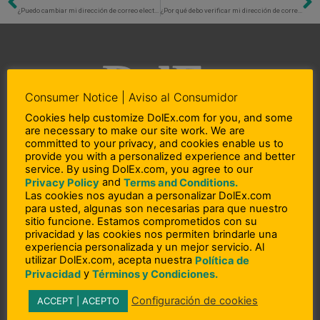
Previo
N
¿Puedo cambiar mi dirección de correo electrónico sin cambiar mi nombre de usuario?
¿Por qué debo verificar mi dirección de correo electrónico y mi número de teléfono?
Consumer Notice | Aviso al Consumidor
Cookies help customize DolEx.com for you, and some
are necessary to make our site work. We are
L
F
I
committed to your privacy, and cookies enable us to
i
a
n
provide you with a personalized experience and better
service. By using DolEx.com, you agree to our
n
c
s
and
Privacy Policy
Terms and Conditions.
Copyright © 2023 DolEx Dollar Express, Inc.
k
e
t
Las cookies nos ayudan a personalizar DolEx.com
e
b
a
DolEx Dollar Express, Inc. NMLS # 910812 (States: AL, AZ, CA, CO, CT, DE, GA,
para usted, algunas son necesarias para que nuestro
d
o
g
sitio funcione. Estamos comprometidos con su
ID, IL, IN, KS, KY, MD, MA, MI, MN, MO, NV, NY, NC, OH, OK, OR, PA, PR, RI, SC,
i
o
r
privacidad y las cookies nos permiten brindarle una
TN, TX, UT, VA, WA and WI)
n
k
a
experiencia personalizada y un mejor servicio. Al
-
-
m
utilizar DolEx.com, acepta nuestra
Política de
i
f
y
Privacidad
Términos y Condiciones.
n
– Acerca de Nosotros
Configuración de cookies
ACCEPT | ACEPTO
– Participación en la comunidad