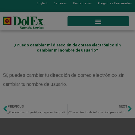
English
Carreras
Contáctanos
Preguntas Frecuentes
¿Puedo cambiar mi dirección de correo electrónico sin
cambiar mi nombre de usuario?
Sí, puedes cambiar tu dirección de correo electrónico sin
cambiar tu nombre de usuario.
PREVIOUS
NEXT
Previo
N
¿Puedo editar mi perfil y agregar mi fotografía personal?
¿Cómo actualizo la información personal (número de teléfono, correo electrónico o dirección postal asociada con mi cuenta?