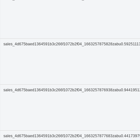
sales_4d675baed1364591b3c266f1072b2f04_1663257875828zabu0.5925111
sales_4d675baed1364591b3c266f1072b2f04_1663257876938zabu0.944195
sales_4d675baed1364591b3c266f1072b2f04_1663257877683zabu0.441739