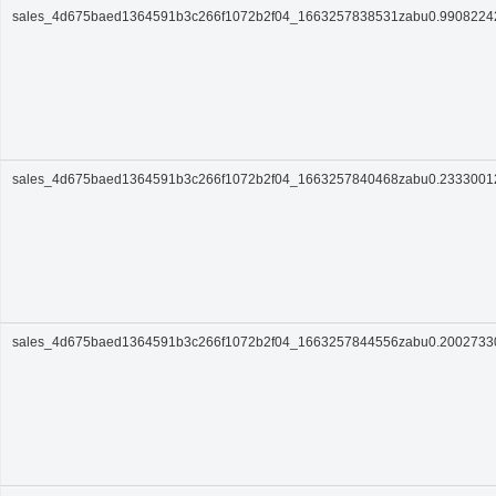
sales_4d675baed1364591b3c266f1072b2f04_1663257838531zabu0.990822
sales_4d675baed1364591b3c266f1072b2f04_1663257840468zabu0.233300
sales_4d675baed1364591b3c266f1072b2f04_1663257844556zabu0.200273