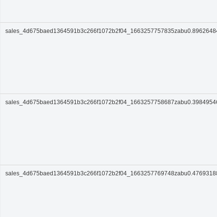
sales_4d675baed1364591b3c266f1072b2f04_1663257757835zabu0.896264
sales_4d675baed1364591b3c266f1072b2f04_1663257758687zabu0.398495
sales_4d675baed1364591b3c266f1072b2f04_1663257769748zabu0.476931