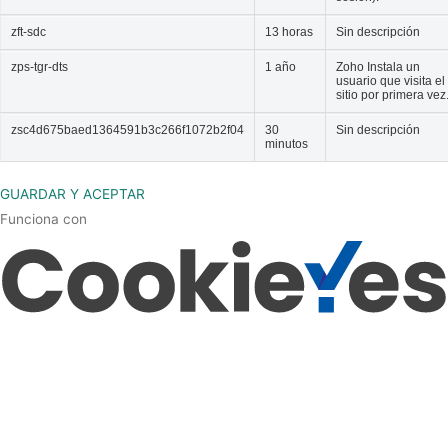
zft-sdc
13 horas
Sin descripción
zps-tgr-dts
1 año
Zoho Instala un
usuario que visita el
sitio por primera vez
zsc4d675baed1364591b3c266f1072b2f04
30
Sin descripción
minutos
GUARDAR Y ACEPTAR
Funciona con