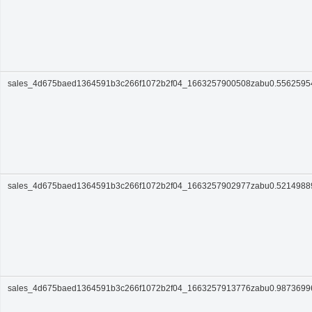
sales_4d675baed1364591b3c266f1072b2f04_1663257900508zabu0.556259
sales_4d675baed1364591b3c266f1072b2f04_1663257902977zabu0.521498
sales_4d675baed1364591b3c266f1072b2f04_1663257913776zabu0.987369