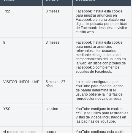
_fbp
3 meses
Facebook instala esta cookie
para mostrar anuncios en
Facebook o en una plataforma
digital impulsada por publicidad
de Facebook después de visitar
el sitio web.
fr
3 meses
Facebook Instala esta cookie
para mostrar anuncios
relevantes a los usuarios
mediante el seguimiento del
comportamiento del usuario en
la web, en sitios con píxeles de
Facebook o complementos
sociales de Facebook.
VISITOR_INFO1_LIVE
5 meses, 27
La cookie configurada por
días
YouTube para medir el ancho
de banda determina si el
usuario obtiene la interfaz de
reproductor nueva o antigua.
YSC
session
YouTube configura la cookie
YSC y se utiliza para rastrear las
vistas de videos incrustados en
las páginas de YouTube.
yt-remote-connected-
nunca
YouTube configura esta cookie