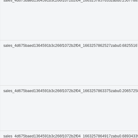
sales_4d675baed1364591b3c266f1072b2f04_1663257857633zabu0.250778
sales_4d675baed1364591b3c266f1072b2f04_1663257862527zabu0.682551
sales_4d675baed1364591b3c266f1072b2f04_1663257863375zabu0.206572
sales_4d675baed1364591b3c266f1072b2f04_1663257864917zabu0.689343