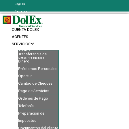
English
Carreras
Contáctanos
Preguntas Frecuentes
CUENTA DOLEX
English
AGENTES
Carreras
SERVICIOS
Contáctanos
Transferencia de
Preguntas Frecuentes
Dinero
Préstamos Personales
Oportun
Cambio de Cheques
Pago de Servicios
Ordenes de Pago
Telefonía
Preparación de
Impuestos
Documentos del cliente