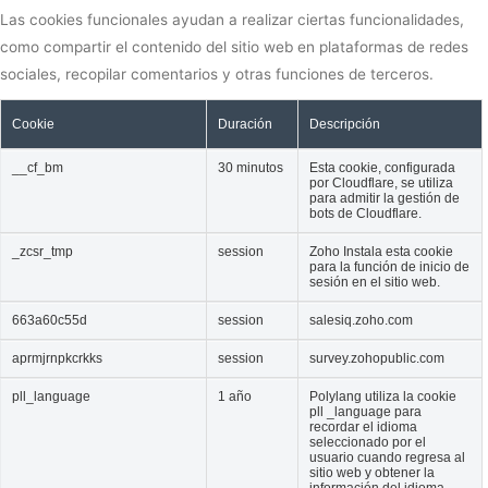
Las cookies funcionales ayudan a realizar ciertas funcionalidades,
como compartir el contenido del sitio web en plataformas de redes
sociales, recopilar comentarios y otras funciones de terceros.
Cookie
Duración
Descripción
__cf_bm
30 minutos
Esta cookie, configurada
por Cloudflare, se utiliza
para admitir la gestión de
bots de Cloudflare.
_zcsr_tmp
session
Zoho Instala esta cookie
para la función de inicio de
sesión en el sitio web.
663a60c55d
session
salesiq.zoho.com
aprmjrnpkcrkks
session
survey.zohopublic.com
pll_language
1 año
Polylang utiliza la cookie
pll _language para
recordar el idioma
seleccionado por el
usuario cuando regresa al
sitio web y obtener la
información del idioma