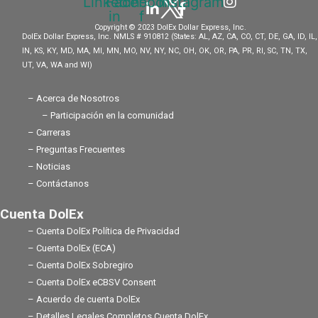
Linkedin-
Facebook-
Instagram
in
f
Copyright © 2023 DolEx Dollar Express, Inc.
DolEx Dollar Express, Inc. NMLS # 910812 (States: AL, AZ, CA, CO, CT, DE, GA, ID, IL,
IN, KS, KY, MD, MA, MI, MN, MO, NV, NY, NC, OH, OK, OR, PA, PR, RI, SC, TN, TX,
UT, VA, WA and WI)
– Acerca de Nosotros
– Participación en la comunidad
– Carreras
– Preguntas Frecuentes
– Noticias
– Contáctanos
Cuenta DolEx
– Cuenta DolEx Política de Privacidad
– Cuenta DolEx (ECA)
– Cuenta DolEx Sobregiro
– Cuenta DolEx eCBSV Consent
– Acuerdo de cuenta DolEx
– Detalles Legales Completos Cuenta DolEx