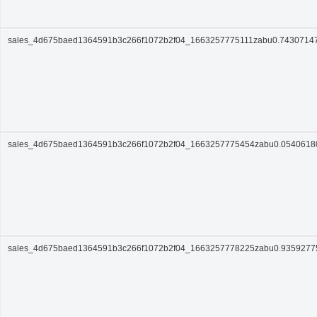
sales_4d675baed1364591b3c266f1072b2f04_1663257775111zabu0.7430714
sales_4d675baed1364591b3c266f1072b2f04_1663257775454zabu0.054061
sales_4d675baed1364591b3c266f1072b2f04_1663257778225zabu0.935927