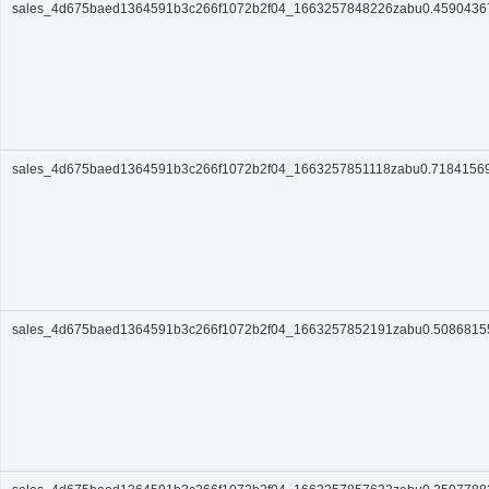
sales_4d675baed1364591b3c266f1072b2f04_1663257848226zabu0.459043
sales_4d675baed1364591b3c266f1072b2f04_1663257851118zabu0.7184156
sales_4d675baed1364591b3c266f1072b2f04_1663257852191zabu0.508681