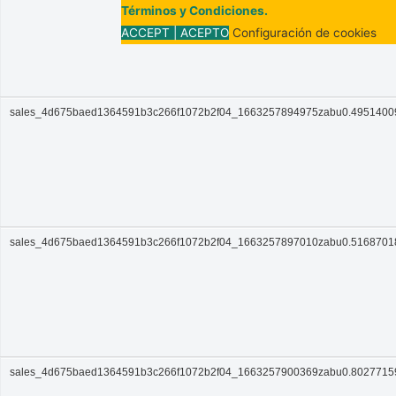
Términos y Condiciones.
ACCEPT | ACEPTO
Configuración de cookies
sales_4d675baed1364591b3c266f1072b2f04_1663257894975zabu0.495140
sales_4d675baed1364591b3c266f1072b2f04_1663257897010zabu0.516870
sales_4d675baed1364591b3c266f1072b2f04_1663257900369zabu0.802771