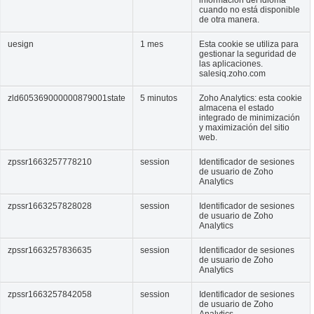
cuando no está disponible
de otra manera.
uesign
1 mes
Esta cookie se utiliza para
gestionar la seguridad de
las aplicaciones.
salesiq.zoho.com
zld605369000000879001state
5 minutos
Zoho Analytics: esta cookie
almacena el estado
integrado de minimización
y maximización del sitio
web.
zpssr1663257778210
session
Identificador de sesiones
de usuario de Zoho
Analytics
zpssr1663257828028
session
Identificador de sesiones
de usuario de Zoho
Analytics
zpssr1663257836635
session
Identificador de sesiones
de usuario de Zoho
Analytics
zpssr1663257842058
session
Identificador de sesiones
de usuario de Zoho
Analytics