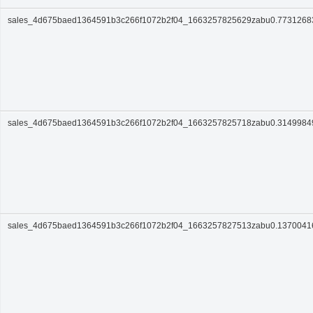
sales_4d675baed1364591b3c266f1072b2f04_1663257825629zabu0.773126
sales_4d675baed1364591b3c266f1072b2f04_1663257825718zabu0.314998
sales_4d675baed1364591b3c266f1072b2f04_1663257827513zabu0.137004