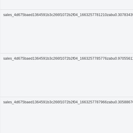
sales_4d675baed1364591b3c266f1072b2f04_1663257781210zabu0.3078343
sales_4d675baed1364591b3c266f1072b2f04_1663257785776zabu0.9705561
sales_4d675baed1364591b3c266f1072b2f04_1663257787966zabu0.305886