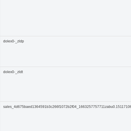
dolex0-_zldp
dolex0-_zldt
sales_4d675baed1364591b3c266f1072b2f04_1663257757711zabu0.1511710