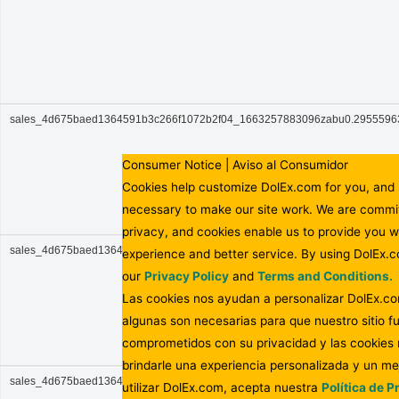
sales_4d675baed1364591b3c266f1072b2f04_1663257883096zabu0.295559
Consumer Notice | Aviso al Consumidor
Cookies help customize DolEx.com for you, and
necessary to make our site work. We are commi
privacy, and cookies enable us to provide you w
sales_4d675baed1364591b3c266f1072b2f04_1663257886541zabu0.156343
experience and better service. By using DolEx.
our
Privacy Policy
and
Terms and Conditions.
Las cookies nos ayudan a personalizar DolEx.co
algunas son necesarias para que nuestro sitio 
comprometidos con su privacidad y las cookies
brindarle una experiencia personalizada y un mej
sales_4d675baed1364591b3c266f1072b2f04_1663257886847zabu0.076376
utilizar DolEx.com, acepta nuestra
Política de P