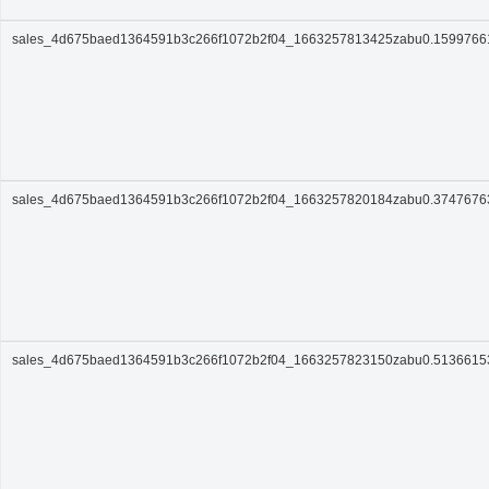
sales_4d675baed1364591b3c266f1072b2f04_1663257813425zabu0.159976
sales_4d675baed1364591b3c266f1072b2f04_1663257820184zabu0.374767
sales_4d675baed1364591b3c266f1072b2f04_1663257823150zabu0.513661