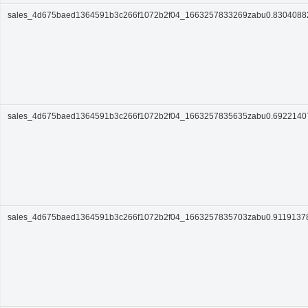
sales_4d675baed1364591b3c266f1072b2f04_1663257833269zabu0.830408
sales_4d675baed1364591b3c266f1072b2f04_1663257835635zabu0.692214
sales_4d675baed1364591b3c266f1072b2f04_1663257835703zabu0.9119137