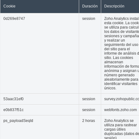
Cookie
Duración
Descripción
0d269e8747
session
Zoho Analytics insta
esta cookie. La cook
se utiliza para calcul
los datos de visitant
sesiones y campaña
y realizar un
seguimiento del uso
del sitio para el
informe de análisis 
sitio. Las cookies
almacenan
información de form
anónima y asignan 
número generado
aleatoriamente para
identificar visitantes
únicos.
53aac31ef0
session
survey.zohopublic.
e0b837f51c
session
webfonts.zoho.com
ps_payloadSeqId
2 horas
Zoho Analytics se
utiliza para rastrear
cargas útiles
duplicadas (datos d
sesión).