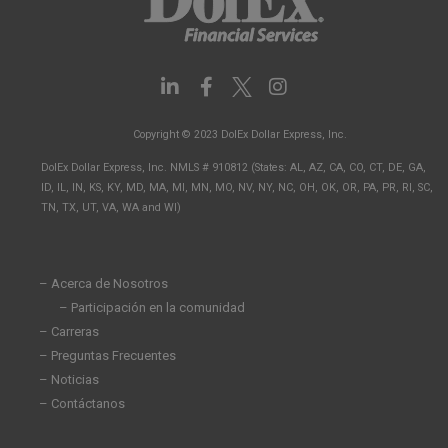
L
F
I
i
a
n
n
c
s
Copyright © 2023 DolEx Dollar Express, Inc.
k
e
t
e
b
a
DolEx Dollar Express, Inc. NMLS # 910812 (States: AL, AZ, CA, CO, CT, DE, GA,
d
o
g
ID, IL, IN, KS, KY, MD, MA, MI, MN, MO, NV, NY, NC, OH, OK, OR, PA, PR, RI, SC,
i
o
r
TN, TX, UT, VA, WA and WI)
n
k
a
-
-
m
i
f
n
– Acerca de Nosotros
– Participación en la comunidad
– Carreras
– Preguntas Frecuentes
– Noticias
– Contáctanos