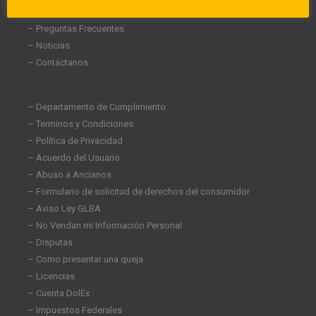
– Carreras
– Preguntas Frecuentes
– Noticias
– Contáctanos
– Departamento de Cumplimiento
– Terminos y Condiciones
– Política de Privacidad
– Acuerdo del Usuario
– Abuso a Ancianos
– Formulario de solicitud de derechos del consumidor
– Aviso Ley GLBA
– No Vendan mi Información Personal
– Disputas
– Como presentar una queja
– Licencias
– Cuenta DolEx
– Impuestos Federales