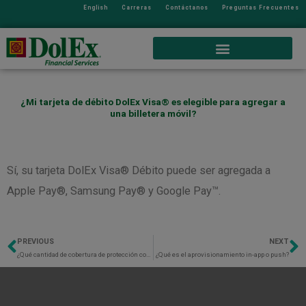
English
Carreras
Contáctanos
Preguntas Frecuentes
¿Mi tarjeta de débito DolEx Visa® es elegible para agregar a
una billetera móvil?
Sí, su tarjeta DolEx Visa® Débito puede ser agregada a
Apple Pay®, Samsung Pay® y Google Pay™.
PREVIOUS
NEXT
Previo
N
¿Qué cantidad de cobertura de protección contra sobregiros se proporciona?
¿Qué es el aprovisionamiento in-app o push?