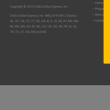
n
c
s
– Carreras
k
e
t
Copyright © 2023 DolEx Dollar Express, Inc.
– Preguntas
e
b
a
– Noticias
DolEx Dollar Express, Inc. NMLS # 910812 (States:
d
o
g
– Contáctan
AL, AZ, CA, CO, CT, DE, GA, ID, IL, IN, KS, KY, MD, MA,
i
o
r
n
k
a
MI, MN, MO, NV, NY, NC, OH, OK, OR, PA, PR, RI, SC,
-
-
m
TN, TX, UT, VA, WA and WI)
i
f
n