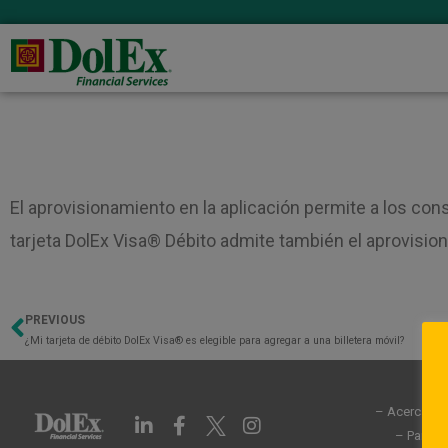
El aprovisionamiento en la aplicación permite a los co
tarjeta DolEx Visa® Débito admite también el aprovision
PREVIOUS
Previo
¿Mi tarjeta de débito DolEx Visa® es elegible para agregar a una billetera móvil?
– Acerca de
L
F
I
i
a
n
– Partic