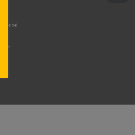
rechos del
rsonal