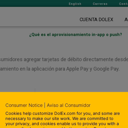
English
Carreras
Cont
CUENTA DOLEX
A
¿Qué es el aprovisionamiento in-app o push?
nsumidores agregar tarjetas de débito directamente desde
amiento en la aplicación para Apple Pay y Google Pay.
¿Cómo se me notificará que soy
Consumer Notice | Aviso al Consumidor
Cookies help customize DolEx.com for you, and some are
 Nosotros
– Departamento de Cumplimien
necessary to make our site work. We are committed to
your privacy, and cookies enable us to provide you with a
ipación en la comunidad
– Terminos y Condiciones