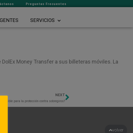
áctanos
Preguntas Frecuentes
GENTES
SERVICIOS
 DolEx Money Transfer a sus billeteras móviles. La
NEXT
Next
 elegible para la protección contra sobregiros?
to
volver