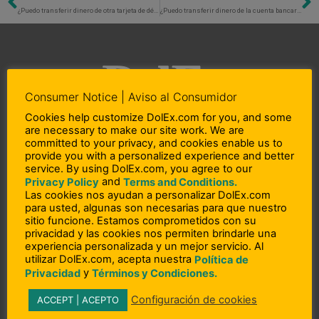
Previo
N
¿Puedo transferir dinero de otra tarjeta de débito que tengo a mi cuenta de tarjeta de débito DolEx Visa®?
¿Puedo transferir dinero de la cuenta bancaria de otra persona a mi cuenta de tarjeta DolEx Visa® Débito?
Consumer Notice | Aviso al Consumidor
Cookies help customize DolEx.com for you, and some
are necessary to make our site work. We are
L
F
I
committed to your privacy, and cookies enable us to
i
a
n
provide you with a personalized experience and better
service. By using DolEx.com, you agree to our
n
c
s
and
Privacy Policy
Terms and Conditions.
Copyright © 2023 DolEx Dollar Express, Inc.
k
e
t
Las cookies nos ayudan a personalizar DolEx.com
e
b
a
DolEx Dollar Express, Inc. NMLS # 910812 (States: AL, AZ, CA, CO, CT, DE, GA,
para usted, algunas son necesarias para que nuestro
d
o
g
sitio funcione. Estamos comprometidos con su
ID, IL, IN, KS, KY, MD, MA, MI, MN, MO, NV, NY, NC, OH, OK, OR, PA, PR, RI, SC,
i
o
r
privacidad y las cookies nos permiten brindarle una
TN, TX, UT, VA, WA and WI)
n
k
a
experiencia personalizada y un mejor servicio. Al
-
-
m
utilizar DolEx.com, acepta nuestra
Política de
i
f
y
Privacidad
Términos y Condiciones.
n
– Acerca de Nosotros
Configuración de cookies
ACCEPT | ACEPTO
– Participación en la comunidad