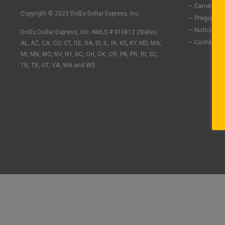
n
c
s
– Carreras
k
e
t
Copyright © 2023 DolEx Dollar Express, Inc.
– Preguntas
e
b
a
– Noticias
DolEx Dollar Express, Inc. NMLS # 910812 (States:
d
o
g
– Contáctan
AL, AZ, CA, CO, CT, DE, GA, ID, IL, IN, KS, KY, MD, MA,
i
o
r
n
k
a
MI, MN, MO, NV, NY, NC, OH, OK, OR, PA, PR, RI, SC,
-
-
m
TN, TX, UT, VA, WA and WI)
i
f
n