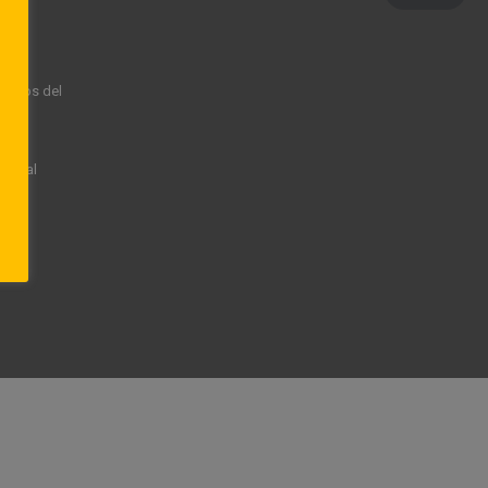
rechos del
rsonal