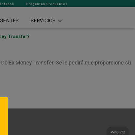
áctanos
Preguntas Frecuentes
GENTES
SERVICIOS
ney Transfer?
de DolEx Money Transfer. Se le pedirá que proporcione su
to
volver