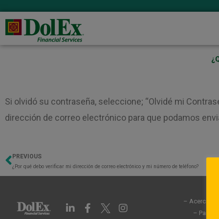
¿Q
Si olvidó su contraseña, seleccione; “Olvidé mi Contrase
dirección de correo electrónico para que podamos envia
PREVIOUS
Previo
¿Por qué debo verificar mi dirección de correo electrónico y mi número de teléfono?
– Acerca de
L
F
I
i
a
n
– Partic