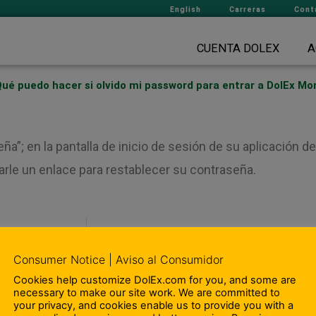
English
Carreras
Cont
CUENTA DOLEX
A
ué puedo hacer si olvido mi password para entrar a DolEx Mo
ña”; en la pantalla de inicio de sesión de su aplicación 
rle un enlace para restablecer su contraseña.
Consumer Notice | Aviso al Consumidor
Cookies help customize DolEx.com for you, and some are
 Nosotros
– Departamento de Cumplimien
necessary to make our site work. We are committed to
your privacy, and cookies enable us to provide you with a
ipación en la comunidad
– Terminos y Condiciones