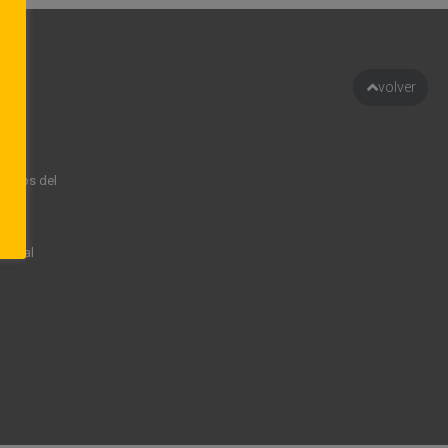
to
volver
rechos del
rsonal