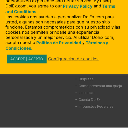
personalized experience and better service. By using
DolEx.com, you agree to our
and
Privacy Policy
Terms
and Conditions.
Las cookies nos ayudan a personalizar DolEx.com para
 Nosotros
– Departamento de Cumplimien
usted, algunas son necesarias para que nuestro sitio
ipación en la comunidad
– Terminos y Condiciones
funcione. Estamos comprometidos con su privacidad y las
– Política de Privacidad
cookies nos permiten brindarle una experiencia
personalizada y un mejor servicio. Al utilizar DolEx.com,
 Frecuentes
– Acuerdo del Usuario
acepta nuestra
y
Política de Privacidad
Términos y
– Abuso a Ancianos
Condiciones.
os
– Formulario de solicitud de de
Configuración de cookies
consumidor
ACCEPT | ACEPTO
– Aviso Ley GLBA
– No Vendan mi Información Pe
– Disputas
– Como presentar una queja
– Licencias
– Cuenta DolEx
– Impuestos Federales