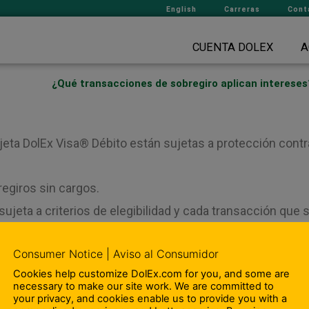
English
Carreras
Cont
CUENTA DOLEX
A
¿Qué transacciones de sobregiro aplican intereses
jeta DolEx Visa® Débito están sujetas a protección contr
egiros sin cargos.
sujeta a criterios de elegibilidad y cada transacción que
Consumer Notice | Aviso al Consumidor
Cookies help customize DolEx.com for you, and some are
necessary to make our site work. We are committed to
your privacy, and cookies enable us to provide you with a
¿Cuánto cues