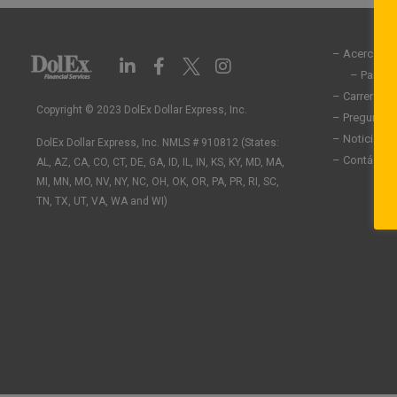
– Acerca de
L
F
I
i
a
n
– Partic
n
c
s
– Carreras
k
e
t
Copyright © 2023 DolEx Dollar Express, Inc.
– Preguntas
e
b
a
– Noticias
DolEx Dollar Express, Inc. NMLS # 910812 (States:
d
o
g
– Contáctan
AL, AZ, CA, CO, CT, DE, GA, ID, IL, IN, KS, KY, MD, MA,
i
o
r
n
k
a
MI, MN, MO, NV, NY, NC, OH, OK, OR, PA, PR, RI, SC,
-
-
m
TN, TX, UT, VA, WA and WI)
i
f
n