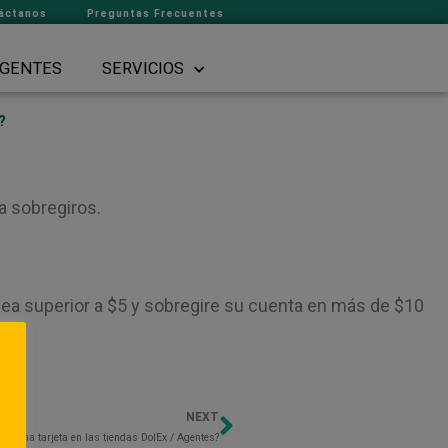
áctanos
Preguntas Frecuentes
GENTES
SERVICIOS
?
a sobregiros.
 sea superior a $5 y sobregire su cuenta en más de $10
NEXT
Next
ta una tarjeta en las tiendas DolEx / Agentes?