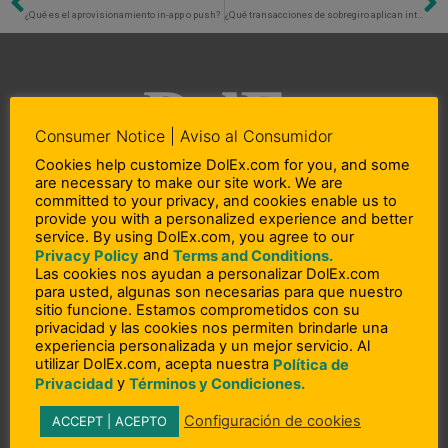
Previo
N
¿Qué es el aprovisionamiento in-app o push?
¿Qué transacciones de sobregiro aplican intereses?
Consumer Notice | Aviso al Consumidor
Cookies help customize DolEx.com for you, and some
are necessary to make our site work. We are
L
F
I
committed to your privacy, and cookies enable us to
i
a
n
provide you with a personalized experience and better
service. By using DolEx.com, you agree to our
n
c
s
and
Privacy Policy
Terms and Conditions.
Copyright © 2023 DolEx Dollar Express, Inc.
k
e
t
Las cookies nos ayudan a personalizar DolEx.com
e
b
a
DolEx Dollar Express, Inc. NMLS # 910812 (States: AL, AZ, CA, CO, CT, DE, GA,
para usted, algunas son necesarias para que nuestro
d
o
g
sitio funcione. Estamos comprometidos con su
ID, IL, IN, KS, KY, MD, MA, MI, MN, MO, NV, NY, NC, OH, OK, OR, PA, PR, RI, SC,
i
o
r
privacidad y las cookies nos permiten brindarle una
TN, TX, UT, VA, WA and WI)
n
k
a
experiencia personalizada y un mejor servicio. Al
-
-
m
utilizar DolEx.com, acepta nuestra
Política de
i
f
y
Privacidad
Términos y Condiciones.
n
– Acerca de Nosotros
Configuración de cookies
ACCEPT | ACEPTO
– Participación en la comunidad