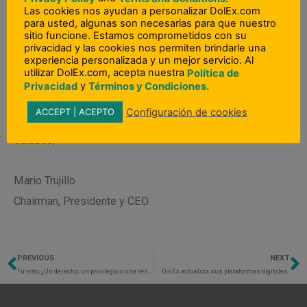
Las cookies nos ayudan a personalizar DolEx.com
nuestros trabajos, continuar proveyendo para nuestras
para usted, algunas son necesarias para que nuestro
sitio funcione. Estamos comprometidos con su
familias y continuar sirviendo a nuestros queridos
privacidad y las cookies nos permiten brindarle una
clientes que también luchan por sobrevivir.
experiencia personalizada y un mejor servicio. Al
utilizar DolEx.com, acepta nuestra
Política de
y
Privacidad
Términos y Condiciones.
¡Gracias y Adelante!
Configuración de cookies
ACCEPT | ACEPTO
Saludos,
Mario Trujillo
Chairman, Presidente y CEO
PREVIOUS
NEXT
Previo
N
Tu voto; ¿Un derecho, un privilegio o una responsabilidad?
DolEx actualiza sus plataformas digitales.