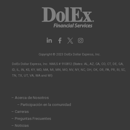
L
F
I
i
a
n
n
c
s
Copyright © 2023 DolEx Dollar Express, Inc.
k
e
t
e
b
a
DolEx Dollar Express, Inc. NMLS # 910812 (States: AL, AZ, CA, CO, CT, DE, GA,
d
o
g
ID, IL, IN, KS, KY, MD, MA, MI, MN, MO, NV, NY, NC, OH, OK, OR, PA, PR, RI, SC,
i
o
r
TN, TX, UT, VA, WA and WI)
n
k
a
-
-
m
i
f
n
– Acerca de Nosotros
– Participación en la comunidad
– Carreras
– Preguntas Frecuentes
– Noticias